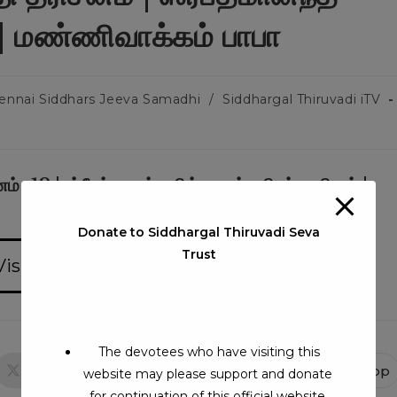
 | மண்ணிவாக்கம் பாபா
ennai Siddhars Jeeva Samadhi
/
Siddhargal Thiruvadi iTV
12 | ஸ்ரீபத்மானந்த சித்தசரஸ்வதி ஸ்வாமிகள் |
Donate to Siddhargal Thiruvadi Seva
Trust
Visits:842
The devotees who have visiting this
X
Facebook
WhatsApp
website may please support and donate
for continuation of this official website