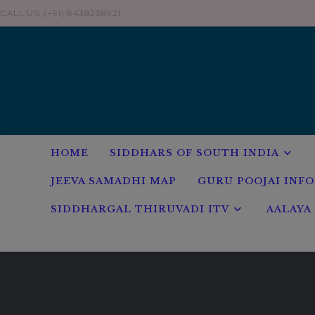
CALL US: (+91) 8438238921
HOME
SIDDHARS OF SOUTH INDIA
JEEVA SAMADHI MAP
GURU POOJAI INF
SIDDHARGAL THIRUVADI ITV
AALAYA