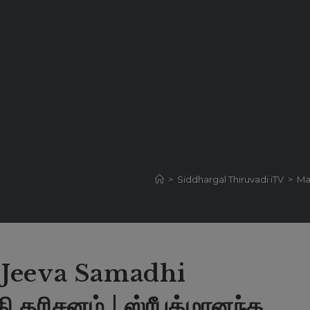
>
Siddhargal Thiruvadi iTV
>
Ma
Jeeva Samadhi
தரிசனம் | ஸ்ரீபத்மானந்த