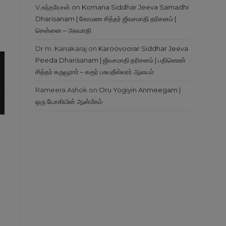
V.சுந்தரேசன்
on
Komana Siddhar Jeeva Samadhi
Dharisanam | கோமண சித்தர் ஜீவசமாதி தரிசனம் |
சென்னை – அலமாதி
Dr m. Kanakaraj
on
Karoovoorar Siddhar Jeeva
Peeda Dharisanam | ஜீவசமாதி தரிசனம் | பதினெண்
சித்தர் கருவூரார் – கரூர் பசுபதீஸ்வரர் ஆலயம்
Rameera Ashok
on
Oru Yogiyin Anmeegam |
ஒரு யோகியின் ஆன்மீகம்