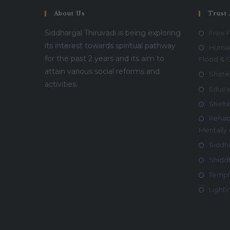
About Us
Trust 
Siddhargal Thiruvadi is being exploring
Free 
its interest towards spiritual pathway
Humani
for the past 2 years and its aim to
Flood & 
attain various social reforms and
Shete
activities.
Educa
Shelt
Rehabi
Mentally
Siddha
Shiddh
Templ
Lighti