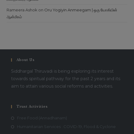
Rameera Ashok
on
Oru Yogiyin Anmeegam | ஒரு யோகியின்
ஆன்மீகம்
About Us
Siddhargal Thiruvadi is being exploring its interest
towards spiritual pathway for the past 2 years and its
aim to attain various social reforms and activities.
Trust Activities
Free Food (Annadhanam)
Humanitarian Services : COVID-19, Flood & Cyclone