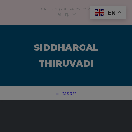
modal-check
CALL US: (+91) 8438238921
EN
SIDDHARGAL
THIRUVADI
MENU