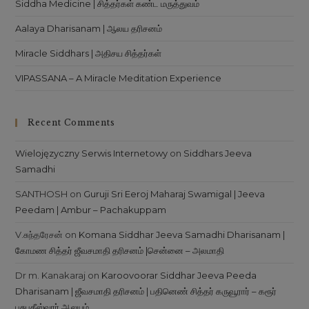
Siddha Medicine | சித்தர்கள் கண்ட மருத்துவம்
Aalaya Dharisanam | ஆலய தரிசனம்
Miracle Siddhars | அதிசய சித்தர்கள்
VIPASSANA – A Miracle Meditation Experience
Recent Comments
Wielojęzyczny Serwis Internetowy
on
Siddhars Jeeva
Samadhi
SANTHOSH
on
Guruji Sri Eeroj Maharaj Swamigal | Jeeva
Peedam | Ambur – Pachakuppam
V.சுந்தரேசன்
on
Komana Siddhar Jeeva Samadhi Dharisanam |
கோமண சித்தர் ஜீவசமாதி தரிசனம் |சென்னை – அலமாதி
Dr m. Kanakaraj
on
Karoovoorar Siddhar Jeeva Peeda
Dharisanam | ஜீவசமாதி தரிசனம் | பதினெண் சித்தர் கருவூரார் – கரூர்
பசுபதீஸ்வரர் ஆலயம்