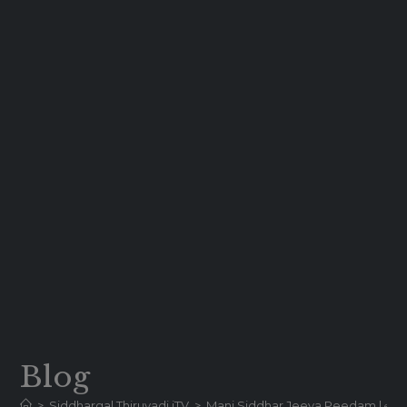
Blog
>
Siddhargal Thiruvadi iTV
>
Mani Siddhar Jeeva Peedam | ஸ்ரீ மணி ச