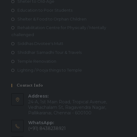
Sheter to Old-Age
Education to Poor Students
Shelter & Food to Orphan Children
Rehabilitation Centre for Physically / Mentally
challenged
Siddhas Divotee's Mutt
Shiddhar Samadhi Tour & Travels
Temple Renovation
Lighting / Pooja things to Temple
Contact Info
Address:
24-A, 1st Main Road, Tropical Avenue,
Vedhachalam St, Ragavendra Nagar,
Pallikaranai, Chennai - 600100
WhatsApp:
(+91) 8438238921