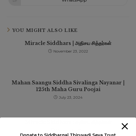
YOU MIGHT ALSO LIKE
Miracle Siddhars | அதிசய சித்தர்கள்
November 23, 2022
Mahan Saangu Siddha Sivalinga Nayanar |
125th Maha Guru Poojai
July 23, 2024
Miracle Siddhars : அதிசய சித்தர்கள்
October 9, 2024
Donate to Siddhargal Thiruvadi Seva Trust