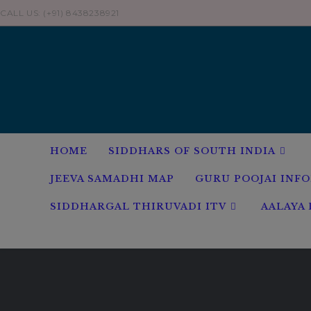
Skip
CALL US: (+91) 8438238921
to
content
HOME
SIDDHARS OF SOUTH INDIA
JEEVA SAMADHI MAP
GURU POOJAI INF
SIDDHARGAL THIRUVADI ITV
AALAYA