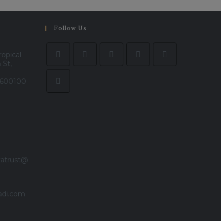
Follow Us
ropical
 St,
- 600100
vatrust@
adi.com