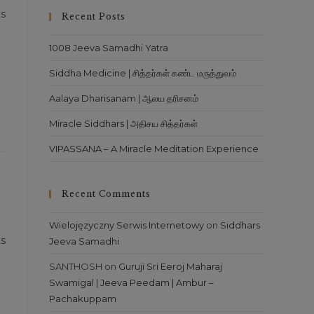
close
s
Recent Posts
the
search
1008 Jeeva Samadhi Yatra
panel.
Siddha Medicine | சித்தர்கள் கண்ட மருத்துவம்
Aalaya Dharisanam | ஆலய தரிசனம்
Miracle Siddhars | அதிசய சித்தர்கள்
VIPASSANA – A Miracle Meditation Experience
Recent Comments
Wielojęzyczny Serwis Internetowy
on
Siddhars
s
Jeeva Samadhi
SANTHOSH
on
Guruji Sri Eeroj Maharaj
Swamigal | Jeeva Peedam | Ambur –
Pachakuppam