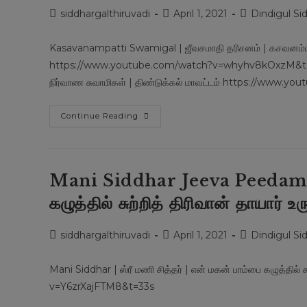
Post
Post
Post
siddhargalthiruvadi
April 1, 2021
Dindigul Si
author:
published:
category:
Kasavanampatti Swamigal | ஜீவசமாதி தரிசனம் | கசவனம்பட
https://www.youtube.com/watch?v=whyhv8kOxzM&t=1
நிர்வாண சுவாமிகள் | திண்டுக்கல் மாவட்டம் https://ww
Kasavanampatti
Continue Reading
Swamigal
Jeeva
Peedam
|
ஜீவசமாதி
தரிசனம்
Mani Siddhar Jeeva Peedam | ஸ்
|
கசவனம்பட்டி
கழுத்தில் சுற்றித் திரிவான் தாயார் உர
ஸ்ரீ
ஜோதி
மௌன
நிர்வாண
Post
Post
Post
siddhargalthiruvadi
April 1, 2021
Dindigul Si
சுவாமிகள்
author:
published:
category:
Mani Siddhar | ஸ்ரீ மணி சித்தர் | என் மகன் பாம்பை கழுத்தில
v=Y6zrXajFTM8&t=33s