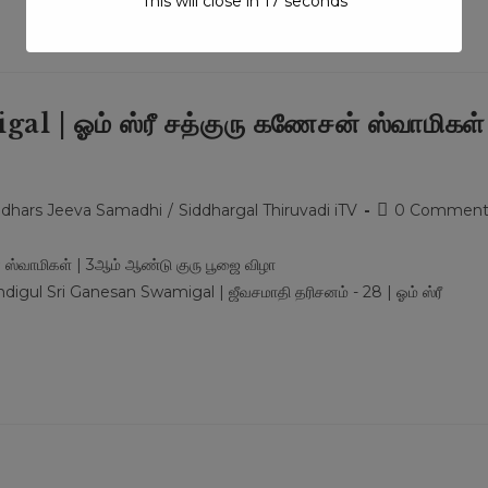
This will close in
17
seconds
 | ஓம் ஸ்ரீ சத்குரு கணேசன் ஸ்வாமிகள்
Post
ddhars Jeeva Samadhi
/
Siddhargal Thiruvadi iTV
0 Comment
comments:
 ஸ்வாமிகள் | 3ஆம் ஆண்டு குரு பூஜை விழா
l Sri Ganesan Swamigal | ஜீவசமாதி தரிசனம் - 28 | ஓம் ஸ்ரீ