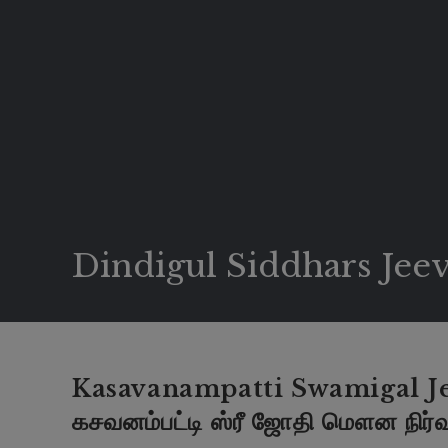
Dindigul Siddhars Jee
Kasavanampatti Swamigal Jee
கசவனம்பட்டி ஸ்ரீ ஜோதி மௌன நிர்