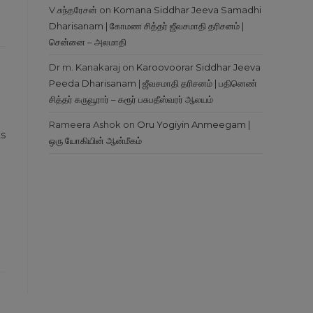
V.சுந்தரேசன்
on
Komana Siddhar Jeeva Samadhi
Dharisanam | கோமண சித்தர் ஜீவசமாதி தரிசனம் |
சென்னை – அலமாதி
Dr m. Kanakaraj
on
Karoovoorar Siddhar Jeeva
Peeda Dharisanam | ஜீவசமாதி தரிசனம் | பதினெண்
சித்தர் கருவூரார் – கரூர் பசுபதீஸ்வரர் ஆலயம்
Rameera Ashok
on
Oru Yogiyin Anmeegam |
s
ஒரு யோகியின் ஆன்மீகம்