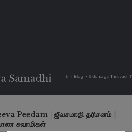
va Samadhi
>
Blog
>
Siddhargal Thiruvadi i
va Peedam | ஜீவசமாதி தரிசனம் |
வாண சுவாமிகள்