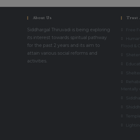
கணேசன்
ஸ்வாமிகள்
|
3ஆம்
About Us
Trust 
ஆண்டு
குரு
பூஜை
Siddhargal Thiruvadi is being exploring
Free 
விழா
its interest towards spiritual pathway
Humani
for the past 2 years and its aim to
Flood & 
attain various social reforms and
Sheter
activities.
Educat
Shelte
Rehabil
Mentally
Siddha
Shiddh
Temple
Lightin