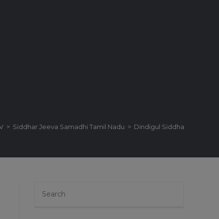
TV
>
Siddhar Jeeva Samadhi Tamil Nadu
>
Dindigul Siddhars Jeeva 
Press
Escape
to