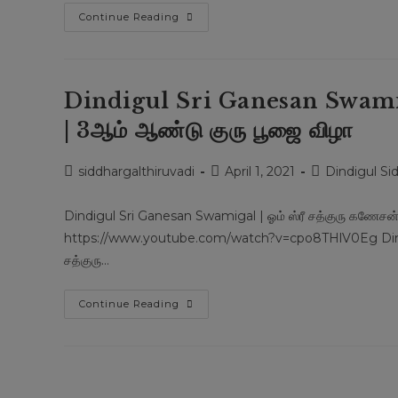
Mani
Continue Reading
Siddhar
Jeeva
Peedam
|
ஸ்ரீ
மணி
Dindigul Sri Ganesan Swamigal
சித்தர்
|
| 3ஆம் ஆண்டு குரு பூஜை விழா
என்
மகன்
பாம்பை
கழுத்தில்
Post
Post
Post
siddhargalthiruvadi
April 1, 2021
Dindigul Si
சுற்றித்
author:
published:
category:
திரிவான்
தாயார்
Dindigul Sri Ganesan Swamigal | ஓம் ஸ்ரீ சத்குரு கணேசன்
உருக்கம்
https://www.youtube.com/watch?v=cpo8THlV0Eg Dindigu
சத்குரு…
Dindigul
Continue Reading
Sri
Ganesan
Swamigal
|
ஓம்
ஸ்ரீ
சத்குரு