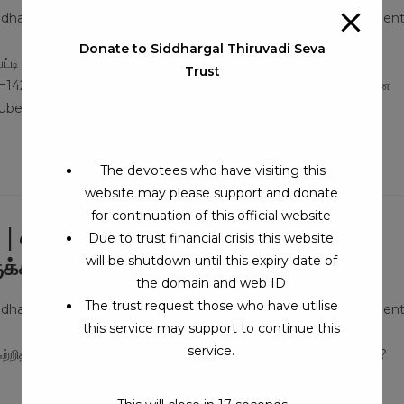
Post
ddhars Jeeva Samadhi
/
Siddhargal Thiruvadi iTV
0 Comment
comments:
Donate to Siddhargal Thiruvadi Seva
்டி ஸ்ரீ ஜோதி மௌன நிர்வாண சுவாமிகள்
Trust
42s eKasavanampatti Swamigal | கசவனம்பட்டி ஸ்ரீ ஜோதி மௌன
w.youtube.com/watch?v=2JOOKsS7KIk&t=330s
The devotees who have visiting this
website may please support and donate
for continuation of this official website
ரீ மணி சித்தர் | என் மகன் பாம்பை
Due to trust financial crisis this website
will be shutdown until this expiry date of
ுக்கம்
the domain and web ID
The trust request those who have utilise
Post
ddhars Jeeva Samadhi
/
Siddhargal Thiruvadi iTV
0 Comment
comments:
this service may support to continue this
service.
் சுற்றித் திரிவான் | தாயார் உருக்கம் https://www.youtube.com/watch?