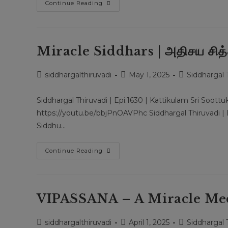
Aalaya
Continue Reading
Dharisanam
|
ஆலய
தரிசனம்
Miracle Siddhars | அதிசய சித்
Post
Post
Post
siddhargalthiruvadi
May 1, 2025
Siddhargal 
author:
published:
category:
Siddhargal Thiruvadi | Epi.1630 | Kattikulam Sri Soot
https://youtu.be/bbjPnOAVPhc Siddhargal Thiruvadi | 
Siddhu…
Miracle
Continue Reading
Siddhars
|
அதிசய
சித்தர்கள்
VIPASSANA – A Miracle Med
Post
Post
Post
siddhargalthiruvadi
April 1, 2025
Siddhargal 