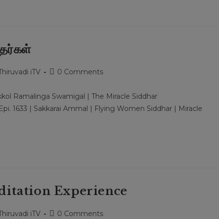
தர்கள்
Post
Thiruvadi iTV
0 Comments
comments:
tukkol Ramalinga Swamigal | The Miracle Siddhar
Epi. 1633 | Sakkarai Ammal | Flying Women Siddhar | Miracle
itation Experience
Post
Thiruvadi iTV
0 Comments