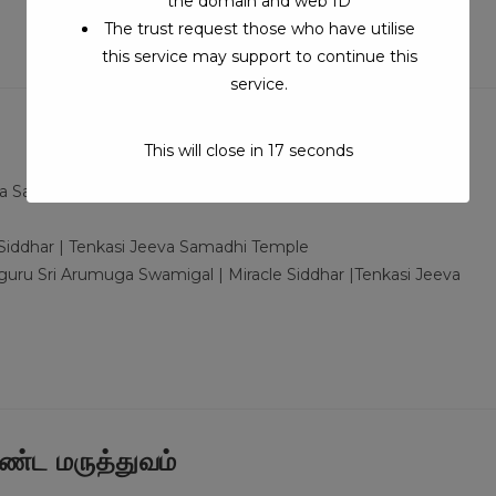
the domain and web ID
The trust request those who have utilise
this service may support to continue this
service.
This will close in
16
seconds
Post
a Samadhi Yatra
/
Siddhargal Thiruvadi iTV
0 Comments
comments:
Siddhar | Tenkasi Jeeva Samadhi Temple
ru Sri Arumuga Swamigal | Miracle Siddhar |Tenkasi Jeeva
ண்ட மருத்துவம்