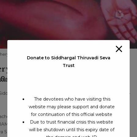
ery Sri Ramalinga Swamigal
Donate to Siddhargal Thiruvadi Seva
Trust
ery Sri Ramalinga Swamigal |
லிங்க சுவாமிகள்
Siddhars
/
Padagachery Swamigal
/
Siddhargal Thiruvadi iTV
The devotees who have visiting this
website may please support and donate
for continuation of this official website
ery Sri Ramalinga Swamigal | அதிசய சித்தர் | பாடகச்சேரி ஸ்ரீ
Due to trust financial crisis this website
RY RAMALINGA SWAMIGAL” Thiruvottriyur, Kumbakonam,
will be shutdown until this expiry date of
va Samadhi…