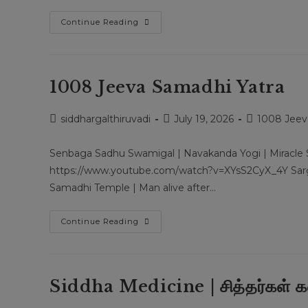
Miracle
Continue Reading
Siddhar
|
Padagachery
Sri
Ramalinga
Swamigal
1008 Jeeva Samadhi Yatra
|
அதிசய
சித்தர்
Post
Post
Post
siddhargalthiruvadi
|
July 19, 2026
1008 Jeev
பாடகச்சேரி
author:
published:
category:
ஸ்ரீ
ராமலிங்க
Senbaga Sadhu Swamigal | Navakanda Yogi | Miracle 
சுவாமிகள்
https://www.youtube.com/watch?v=XYsS2CyX_4Y Sargu
Samadhi Temple | Man alive after…
1008
Continue Reading
Jeeva
Samadhi
Yatra
Siddha Medicine | சித்தர்கள் க