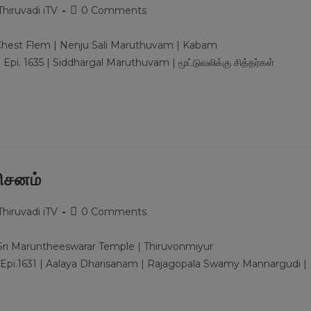
Post
Thiruvadi iTV
0 Comments
comments:
or Chest Flem | Nenju Sali Maruthuvam | Kabam
i. 1635 | Siddhargal Maruthuvam | மூட்டுவலிக்கு சித்தர்கள்
ிசனம்
Post
Thiruvadi iTV
0 Comments
comments:
| Sri Maruntheeswarar Temple | Thiruvonmiyur
 Epi.1631 | Aalaya Dharisanam | Rajagopala Swamy Mannargudi |