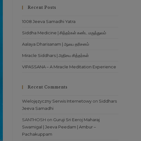
close
Recent Posts
the
search
1008 Jeeva Samadhi Yatra
panel.
Siddha Medicine | சித்தர்கள் கண்ட மருத்துவம்
Aalaya Dharisanam | ஆலய தரிசனம்
Miracle Siddhars | அதிசய சித்தர்கள்
VIPASSANA – A Miracle Meditation Experience
Recent Comments
Wielojęzyczny Serwis Internetowy
on
Siddhars
Jeeva Samadhi
SANTHOSH
on
Guruji Sri Eeroj Maharaj
Swamigal | Jeeva Peedam | Ambur –
Pachakuppam