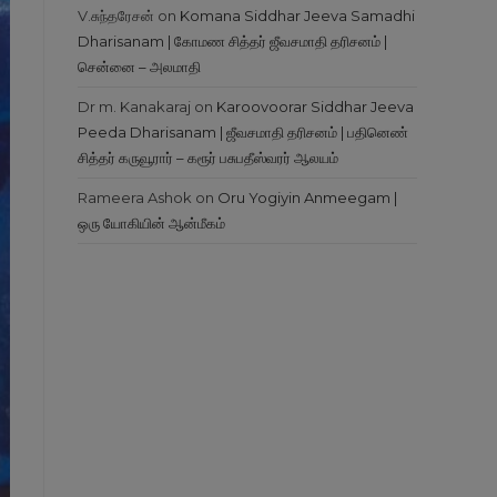
V.சுந்தரேசன்
on
Komana Siddhar Jeeva Samadhi
Dharisanam | கோமண சித்தர் ஜீவசமாதி தரிசனம் |
சென்னை – அலமாதி
Dr m. Kanakaraj
on
Karoovoorar Siddhar Jeeva
Peeda Dharisanam | ஜீவசமாதி தரிசனம் | பதினெண்
சித்தர் கருவூரார் – கரூர் பசுபதீஸ்வரர் ஆலயம்
Rameera Ashok
on
Oru Yogiyin Anmeegam |
ஒரு யோகியின் ஆன்மீகம்