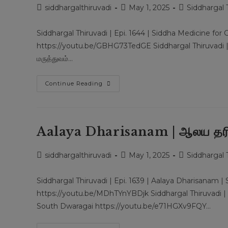
Post
Post
Post
siddhargalthiruvadi
May 1, 2025
Siddhargal 
author:
published:
category:
Siddhargal Thiruvadi | Epi. 1644 | Siddha Medicine f
https://youtu.be/GBHG73TedGE Siddhargal Thiruvadi | Ep
மருத்துவம்…
Siddha
Continue Reading
Medicine
|
சித்தர்கள்
கண்ட
மருத்துவம்
Aalaya Dharisanam | ஆலய தர
Post
Post
Post
siddhargalthiruvadi
May 1, 2025
Siddhargal 
author:
published:
category:
Siddhargal Thiruvadi | Epi. 1639 | Aalaya Dharisanam 
https://youtu.be/MDhTYnYBDjk Siddhargal Thiruvadi |
South Dwaragai https://youtu.be/e71HGXv9FQY…