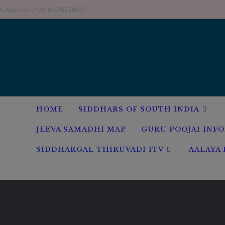
Skip
CALL US: (+91) 8438238921
to
content
HOME
SIDDHARS OF SOUTH INDIA
JEEVA SAMADHI MAP
GURU POOJAI INF
SIDDHARGAL THIRUVADI ITV
AALAYA