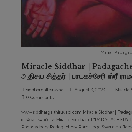
Mahan Padagach
Miracle Siddhar | Padagach
அதிசய சித்தர் | பாடகச்சேரி ஸ்ரீ ராம
Post
Post
Post
siddhargalthiruvadi
August 3, 2023
Miracle 
author:
published:
category:
Post
0 Comments
comments:
www.siddhargalthiruvadi.com Miracle Siddhar | Padagach
ராமலிங்க சுவாமிகள் Miracle Siddhar of “PADAGACHE
Padagachery Padagachery Ramalinga Swamigal Jee