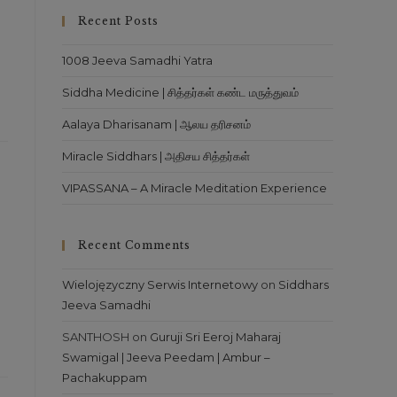
close
Recent Posts
the
search
1008 Jeeva Samadhi Yatra
panel.
Siddha Medicine | சித்தர்கள் கண்ட மருத்துவம்
Aalaya Dharisanam | ஆலய தரிசனம்
Miracle Siddhars | அதிசய சித்தர்கள்
VIPASSANA – A Miracle Meditation Experience
Recent Comments
Wielojęzyczny Serwis Internetowy
on
Siddhars
Jeeva Samadhi
SANTHOSH
on
Guruji Sri Eeroj Maharaj
Swamigal | Jeeva Peedam | Ambur –
Pachakuppam