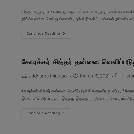
author:
published:
category
சித்தர் கருவூரார் - வரலாறு சுருக்கம் என்ன கருவூராரைக் காணவ
இங்கே என்ன செய்து கொண்டிருக்கிறீர்கள் ? மன்னன் இரணியவர்ம
சித்தர்
Continue Reading
கருவூரார்
–
வரலாறு
சுருக்கம்
கோரக்கர் சித்தர் தன்னை வெளிப்படு
Post
Post
Post
siddhargalthiruvadi
March 15, 2021
Histo
author:
published:
category
கோரக்கர் சித்தர் தன்னை வெளிப்படுத்தி கொண்டது எப்படி? கோரக்கர
இடங்களில் அவர் தவம் இருந்து இருந்தார். தியானம் செய்தார். அ
கோரக்கர்
Continue Reading
சித்தர்
தன்னை
வெளிப்படுத்தி
கொண்டது