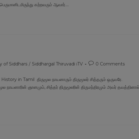
ெருமானிடமிருந்து கற்றவரும் ஆவார்.…
Post
y of Siddhars
/
Siddhargal Thiruvadi iTV
0 Comments
comments:
story in Tamil திருமூல நாயனாரும் திருமூலர் சித்தரும் ஒருவரே.
ுமூல நாயனாரின் ஞானமும், சித்தர் திருமூலரின் திருமந்திரமும் அவர் தவத்தினால