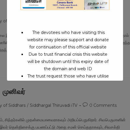
Post
y of Siddhars
/
Siddhargal Thiruvadi iTV
0 Comments
comments:
The devotees who have visiting this
யற்றியுள்ளார். இவர் சங்ககாலப் புலவர் இடைக்காடனார் அல்லர். காலத்தால்
website may please support and donate
ாிலிருந்து வந்த சித்தர் இடைக்காடர். இடைக்கலி நாட்டைச் சேர்ந்தவர். சிறந்
for continuation of this official website
றத்துத் துஞ்சிய…
Due to trust financial crisis this website
will be shutdown until this expiry date of
the domain and web ID
The trust request those who have utilise
this service may support to continue this
முனிவர்
service.
Post
y of Siddhars
/
Siddhargal Thiruvadi iTV
0 Comments
This will close in
16
seconds
comments:
ம், சித்தர்களில் முதன்மையானவராகவும் அறியப்பெறுகிறார். சிவபெருமானின்
ர் தென்திசைக்கு பயணப்பட்டு அதை சமன் செய்ததாகவும், சிவசக்தி