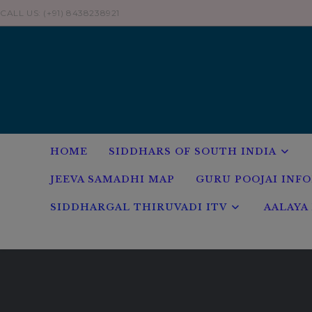
Skip
CALL US: (+91) 8438238921
to
content
HOME
SIDDHARS OF SOUTH INDIA
JEEVA SAMADHI MAP
GURU POOJAI INF
SIDDHARGAL THIRUVADI ITV
AALAYA