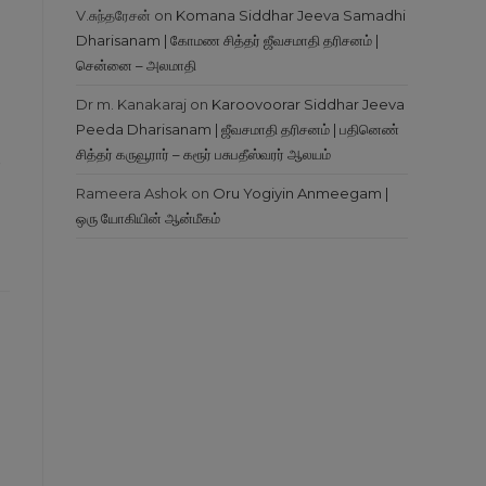
V.சுந்தரேசன்
on
Komana Siddhar Jeeva Samadhi
Dharisanam | கோமண சித்தர் ஜீவசமாதி தரிசனம் |
சென்னை – அலமாதி
Dr m. Kanakaraj
on
Karoovoorar Siddhar Jeeva
Peeda Dharisanam | ஜீவசமாதி தரிசனம் | பதினெண்
சித்தர் கருவூரார் – கரூர் பசுபதீஸ்வரர் ஆலயம்
த
Rameera Ashok
on
Oru Yogiyin Anmeegam |
ஒரு யோகியின் ஆன்மீகம்