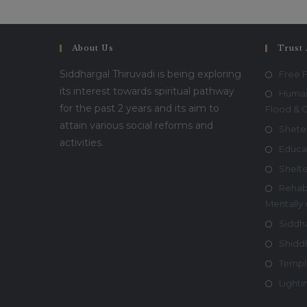
About Us
Trust 
Siddhargal Thiruvadi is being exploring
Free 
its interest towards spiritual pathway
Humani
for the past 2 years and its aim to
Flood & 
attain various social reforms and
Shete
activities.
Educa
Shelt
Rehabi
Mentally
Siddha
Shiddh
Templ
Lighti