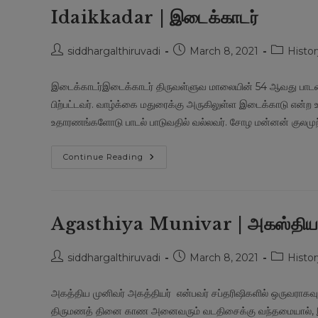
எப்படி?
Idaikkadar | இடைக்காடர்
Post
Post
Post
siddhargalthiruvadi
March 8, 2021
Histor
author:
published:
category:
இடைக்காடர்இடைக்காடர் திருவள்ளுவ மாலையின் 54 ஆவது பாடலை இ
பிற்பட்டவர். வாழ்க்கை மதுரைக்கு அருகிலுள்ள இடைக்காடு என்ற ஊ
உதாரணங்களோடு பாடல் பாடுவதில் வல்லவர். சோழ மன்னன் குலமுற்
Idaikkadar
Continue Reading
|
இடைக்காடர்
Agasthiya Munivar | அகஸ்திய 
Post
Post
Post
siddhargalthiruvadi
March 8, 2021
Histor
author:
published:
category:
அகத்திய முனிவர் அகத்தியர் என்பவர் சப்தரிஷிகளில் ஒருவராகவு
திருமணத் தினை காண அனைவரும் வடதிசைக்கு வந்தமையால், இவ