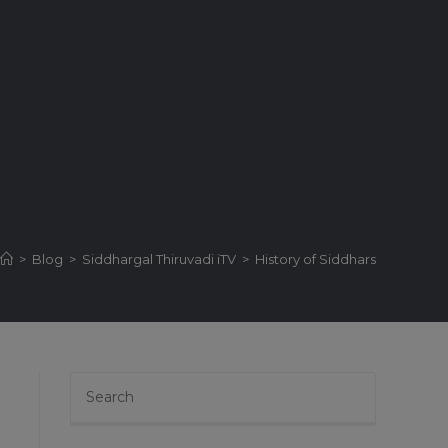
>
Blog
>
Siddhargal Thiruvadi iTV
>
History of Siddhars
Press
Escape
to