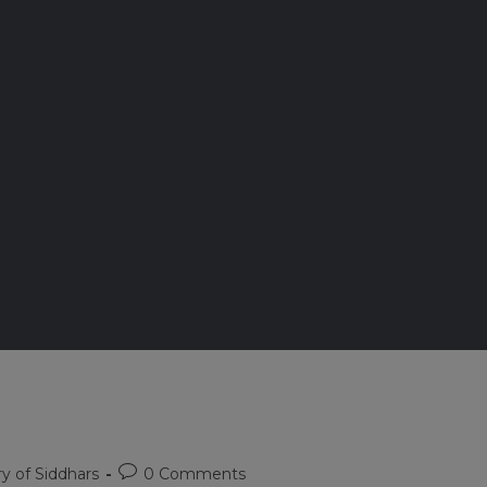
Post
ry of Siddhars
0 Comments