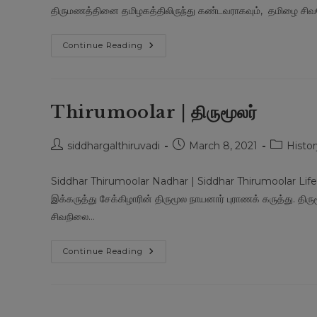
திருமணத்தினை தமிழகத்திலிருந்து கண்டவராகவும், தமிழை சிவப
Agasthiya
Continue Reading
Munivar
|
அகஸ்திய
முனிவர்
Thirumoolar | திருமூலர்
Post
Post
Post
siddhargalthiruvadi
March 8, 2021
Histor
author:
published:
category:
Siddhar Thirumoolar Nadhar | Siddhar Thirumoolar Life Hi
இக்கருத்து சேக்கிழாரின் திருமூல நாயனார் புராணக் கருத்து. திர
சிவநிலை…
Thirumoolar
Continue Reading
|
திருமூலர்