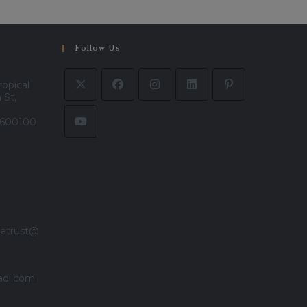
Follow Us
ropical
 St,
- 600100
vatrust@
adi.com