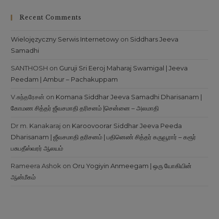
Recent Comments
Wielojęzyczny Serwis Internetowy
on
Siddhars Jeeva
Samadhi
SANTHOSH
on
Guruji Sri Eeroj Maharaj Swamigal | Jeeva
Peedam | Ambur – Pachakuppam
V.சுந்தரேசன்
on
Komana Siddhar Jeeva Samadhi Dharisanam |
கோமண சித்தர் ஜீவசமாதி தரிசனம் |சென்னை – அலமாதி
Dr m. Kanakaraj
on
Karoovoorar Siddhar Jeeva Peeda
Dharisanam | ஜீவசமாதி தரிசனம் | பதினெண் சித்தர் கருவூரார் – கரூர்
பசுபதீஸ்வரர் ஆலயம்
Rameera Ashok
on
Oru Yogiyin Anmeegam | ஒரு யோகியின்
ஆன்மீகம்