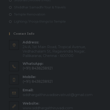
Siddhas Divotee's Mutt
Shiddhar Samadhi Tour & Travels
Temple Renovation
Lighting / Pooja things to Temple
Contact Info
Address:
24-A, 1st Main Road, Tropical Avenue,
Vedhachalam St, Ragavendra Nagar,
Pallikaranai, Chennai - 600100
WhatsApp:
(+91) 8438238921
Mobile:
(+91) 8438238921
Email:
siddhargalthiruvadisevatrust@gmail.com
Website:
www.siddhargalthiruvadi.com