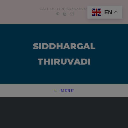
modal-check
CALL US: (+91) 8438238921
EN
SIDDHARGAL
THIRUVADI
MENU