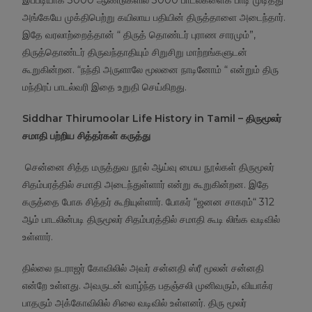
இப்படியாக 3000 ஆண்டுகளில் 3000 பாடல்களைக் பாடி முடித்து
அங்கேயே முக்திபெற்று கயிலாய பதியின் திருத்தாளை அடைந்தார்.
இதே வரலாற்றைத்தான் “ திருத் தொண்டர் புராண சாரமும்”,
திருத்தொண்டர் திருவந்தாதியும் சிறுசிறு மாற்றங்களுடன்
கூறுகின்றன. “நந்தி அருளாலே மூலனை நாடினோம் “ என்றும் திரு
மந்திரப் பாடல்வரி இதை உறுதி செய்கிறது.
Siddhar Thirumoolar Life History in Tamil –
திருமூலர்
சமாதி பற்றிய சித்தர்கள் கருத்து
சென்னை சித்த மருத்துவ நூல் ஆய்வு மைய நூல்கள் திருமூலர்
சிதம்பரத்தில் சமாதி அடைந்துள்ளார் என்று கூறுகின்றன. இதே
கருத்தை போக சித்தர் கூறியுள்ளார். போகர் “ஜனன சாகரம்“ 312
ஆம் பாடலின்படி திருமூலர் சிதம்பரத்தில் சமாதி கூடி லிங்க வடிவில்
உள்ளார்.
தில்லை நடராஜர் கோவிலில் அவர் சன்னதி ஸ்ரீ மூலன் சன்னதி
என்றே உள்ளது. அவருடன் வாழ்ந்த பதஞ்சலி முனிவரும், வியாக்ர
பாதரும் அக்கோவிலில் சிலை வடிவில் உள்ளனர். திரு மூலர்