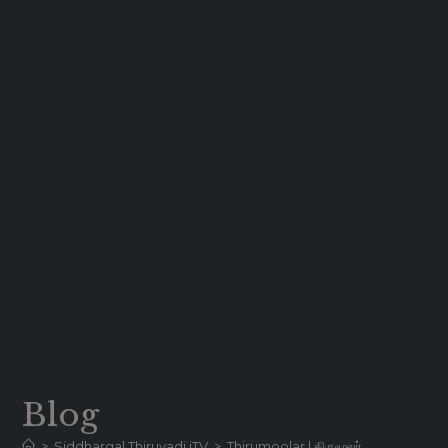
Blog
>
Siddhargal Thiruvadi iTV
>
Thirumoolar | திருமூலர்