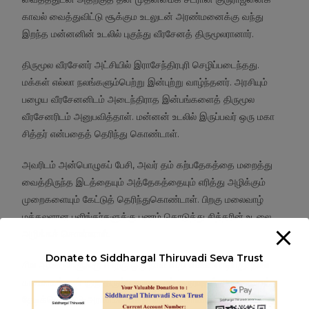
காவல் வைத்துவிட்டு சூக்கும உடலுடன் அரண்மனைக்கு வந்து
இறந்த மன்னனின் உடலில் புகுந்து வீரசேனத் திருமூலரானார்.
திருமூல வீரசேனர் அட்சியில் இராசேந்திரபுரி செழிப்படைந்தது.
மக்கள் எல்லா நலங்களும்பெற்று இன்புற்று வாழ்ந்தனர். அரசியும்
பழைய வீரசேனனிடம் அடைந்திராத இன்பங்களைத் திருமூல
வீரசேனரிடம் அனுபவித்தாள். மன்னன் உடலில் இருப்பவர் ஒரு மகா
சித்தர் என்பதைத் தெரிந்து கொண்டாள்.
அவரிடம் அன்பொழுகப் பேசி, அவர் தம் கற்பதேகத்தை மறைத்து
வைத்திருந்த இடத்தையும் அத்தேகத்தையும் எரித்து அழிக்கும்
முறைகளையும் கேட்டுத் தெரிந்துகொண்டாள். பிறகு மலைவாழ்
மக்கலளான பளிங்கர்களுக்கு பணம் கொடுத்து சித்தரின் உடலை
அழிக்கச் சொன்னாள்.
Donate to Siddhargal Thiruvadi Seva Trust
சில ஆண்டுகளுக்குப் பிறகு ஒரு நாள் விதி விளையாடியது. நீண்ட
காலமாகத் தன் குரு திரும்பி வராததால் குருராஜன் திருமூலரைத்
தேடிக்கொண்டு அரண்மனைக்கு வந்து கொண்டிருந்தார். அவர்