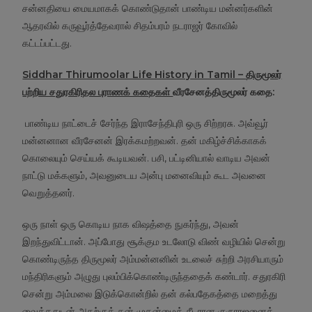
சன்னதியை மையமாகக் கொண்டுதான் பாண்டிய மன்னர்களின்
ஆதரவில் கருவூர்த்தேவரால் சிதம்பரம் நடராஜர் கோவில்
கட்டப்பட்டது.
Siddhar Thirumoolar Life History in Tamil –
திருமூலர்
பற்றிய சதுரகிரிதல புராணக் கதைகள்
வீரசேனத்திருமூலர் கதை:
பாண்டிய நாட்டைச் சேர்ந்த இராசேந்திபுரி ஒரு சிற்றரசு. அவ்வூர்
மன்னனான வீரசேனன் இரக்கமற்றவன். தன் மகிழ்ச்சிக்காகக்
கொலையும் செய்யக் கூடியவன். பசி, பட்டினியால் வாடிய அவன்
நாட்டு மக்களும், அவனுடைய அன்பு மனைவியும் கூட அவனை
வெறுத்தனர்.
ஒரு நாள் ஒரு கொடிய நாக விஷத்தை நுகர்ந்து, அவன்
இறந்துவிட்டான். அப்போது சூக்கும உடலோடு விண் வழியில் சென்று
கொண்டிருந்த திருமூலர் அம்மன்னனின் உடலைச் சுற்றி அரசியாரும்
மந்திரிகளும் அழுது புலம்பிக்கொண்டிருந்ததைக் கண்டார். சதுரகிரி
சென்று அம்மலை இடுக்கொன்றில் தன் கல்பதேகத்தை மறைத்து
வைத்ததுடன் அதற்குத் தன் முதன்மைக் சீடரான குருராஜனைக்