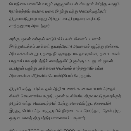
பொதிகைமலையில் வாழும் குறுமுனியுடன் சில நாள் சேர்ந்து வாழும்
நோக்கத்தில் கயிலை மலை இருந்து வந்து கொண்டிருந்தார்.
திருவாவடுதுறை வந்து அங்குப் பசுபதி நாதரை வழிபட்டு
சாத்தனூரை அடைந்தார்.
அங்கு மூலன் என்னும் மாடுமேய்ப்பவன் வினைப் பயனால்
இறந்துகிடக்கப் பசுக்கள் துயரத்தோடு அவனைச் சூழ்ந்து நின்றன.
அப்பசுக்களின் துயரத்தை நீக்குவதற்காக தவமுனிவர் தன் உடலைப்
பாதுகாப்பாக ஓரிடத்தில் வைத்துவிட்டு சூக்கும உடலுடன் மூலன்
உடலினுள் புகுந்து பசுக்களை யெல்லாம் சாத்தனூரில் உள்ள
அவைகளின் வீடுகளில் கொண்டுபோய் சேர்த்தார்.
திரும்பி வந்து பார்க்க தன் ஆதி உடலைக் காணாமையால் அதைச்
சிவன் செயலாகவே கருதி, மூலன் உடலிலேயே திருவாவடுதுறைக்குத்
திரும்பி வந்து சிவாலயத்தின் மேற்கு திசையில்(குட திசையில்)
இருந்த பெரிய அரசமரத்தடியில் நிஷ்டை கூடி அமர்ந்தார். ஆண்டிற்கு
ஒருபாடலாகத் திருமந்திர மாலையைப் பாடினார்.