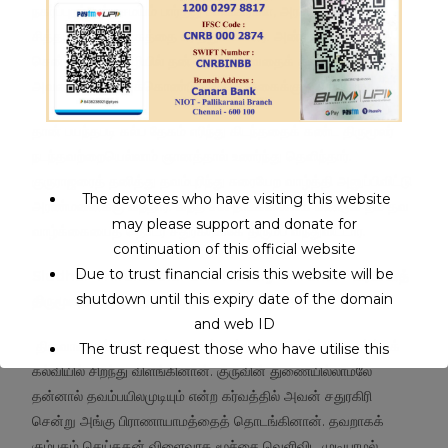
நகர்ப்புறம் வந்தசமயம் பார்த்து பளிங்கர்கள், அரசி கூறியபடி
சித்தரின் கல்ப தேகத்தை எரித்துவிட்டனர். அன்று வேட்டைக்குச்
சென்ற மன்னர் வழியில் தன் சீடன் வருவதைக் கண்டு பயந்து
அவரை அழைத்துக்கொண்டு மலைக் குகைக்குச் சென்றார்.
தான் பயந்தபடி கல்ப தேகம் எரிந்து கிடந்ததைக் கண்ட திருமூலர்
நடந்தவற்றையெல்லாம் ஞானத்தால் உணர்ந்து தெளிந்தார்.
குருராஜரைத் தனித்து தவம்புரிந்து சுரையேற வாழ்த்தி அனுப்பிவிட்டு
The devotees who have visiting this website
அரண்மனைக்கு வந்தார். வந்த சில நாட்களிலேயே மீண்டும் தம் தவ
may please support and donate for
வாழ்க்கையைத் தொடர சதுரகிரிக்கே திரும்ப வந்துவிட்டார்.
continuation of this official website
Due to trust financial crisis this website will be
Siddhar Thirumoolar Life History in Tamil –
வீரசேனத்
shutdown until this expiry date of the domain
திருமூலர் சம்பு கேசத்திருமூலராய் மாறிய கதை
and web ID
திருவானைக்காவில் சம்புகேசன் என்ற பிராமணன் ஞானமார்க்கக்
The trust request those who have utilise this
கல்வியில் சிறந்து விளங்கினான். குருவின் துணையில்லாமலே
service may support to continue this service.
தன்னால் தவம்பயிலமுடியும் என்ற கர்வத்தில் அவன் சதுரகிரி
சென்று அங்கு பிராணாயாமத்தைத் தொடங்கினான். தவறாகக்
This will close in
15
seconds
கும்பகம் செய்ததன் விளைவாக மூச்சை வெளிவிட முடியாமல்