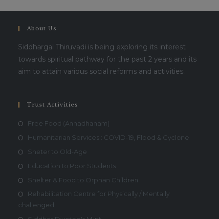
About Us
Siddhargal Thiruvadi is being exploring its interest
towards spiritual pathway for the past 2 years and its
aim to attain various social reforms and activities.
Trust Activities
Free Food (Annadhanam)
Humanitarian Services : COVID-19, Flood & Cyclone
Sheter to Old-Age
Education to Poor Students
Shelter & Food to Orphan Children
Rehabilitation Centre for Physically / Mentally
challenged