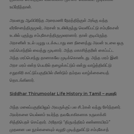
உயிர்நீத்தான்.
அவனது ஆவிபிரிந்த அரைமணி நேரத்திற்குள் அங்கு வந்த
வீரசேனத்திருமூலர், அரசன் உடலிலிருந்து வெளிப்பட்டு சம்புகேசன்
உடலில் புகுந்து சம்புகேசத்திருமூலரானார். தான் குடியிருந்த
அரசனின் உடல் பழுது படக்கூடாது என நினைத்து அவன் உடலை ஒரு
மரப்பொந்தில் வைத்து மூடினார். அந்த மகாசித்தரின் கைப்பட்ட
அந்த மரப்பொந்து தானாகவே மூடிக்கொண்டது. அந்த மரம் இனி
அரச மரம் என்ற பெயரில் தழைக்கட்டும் என்று வாழ்த்திவிட்டு
சதுரகிரி காட்டுப்பகுதியில் மீண்டும் தம்தவ வாழ்க்கையைத்
தொடங்கினார்.
Siddhar Thirumoolar Life History in Tamil –
சமாதி
அந்த மலைப்பகுதியிலும் அவருக்குப் பல சீடர்கள் வந்து சேர்ந்தனர்.
அவர்களை யெல்லாம் உயர்ந்த தவயோகிகளாக உருவாக்கி
சித்திபெறச் செய்தார். அதோடு “திருமந்திரம் எண்ணாயிரம்”
முதலான பல நூல்களையும் எழுதி முடித்துவிட்டு சம்புகேசத்