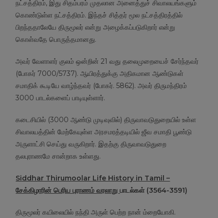
நட்சத்திரம், இது சிதம்பரம் முதலான அனைத்துச் சிவாலயங்களும்
கொண்டுள்ள நட்சத்திரம். இந்தச் சித்தர் மூல நட்சத்திரத்தில்
பிறந்ததாலேயே திருமூலர் என்று அழைக்கப்படுகிறார் என்று
கொள்வதே பொருத்தமானது.
அவர் வேளாளர் குலம் ஒன்றின் 21 வது தலைமுறையைச் சேர்ந்தவர்
(போகர் 7000/5737). ஆயிரத்துக்கு அதிகமான ஆண்டுகள்
சமாதிக் கூடியே வாழ்ந்தவர் (போகர். 5862). அவர் திருமந்திரம்
3000 பாடல்களைப் பாடியுள்ளார்.
கடைசியில் (3000 ஆண்டு முடிவுவில்) திருவாவடுதுறையில் உள்ள
சிவாலயத்தின் மேற்கேயுள்ள அரசமரத்தடியில் ஜீவ சமாதி பூண்டு
அருளாட்சி செய்து வருகிறார். இதற்கு திருவாவடுதுறை
தலபுராணமே சான்றாக உள்ளது.
Siddhar Thirumoolar Life History in Tamil –
சேக்கிழாரின் பெரிய புராணம் வரலாறு
பாடல்கள் (
3564-3591)
திருமூலர் கயிலையில் நந்தி அருள் பெற்ற நான் ம்றையோகி.