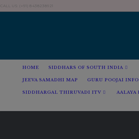
Skip
CALL US: (+91) 8438238921
to
content
HOME
SIDDHARS OF SOUTH INDIA
JEEVA SAMADHI MAP
GURU POOJAI INF
SIDDHARGAL THIRUVADI ITV
AALAYA