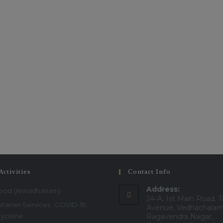
Activities
Contact Info
Address:
Food (Annadhanam)
24-A, 1st Main Road, T
tarian Services : COVID-19,
Avenue, Vedhachalam
Cyclone
Ragavendra Nagar,