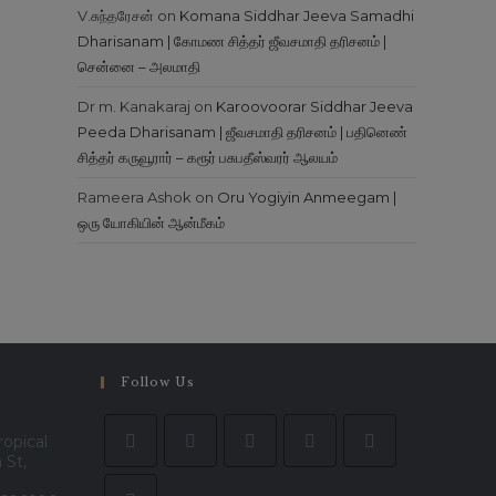
V.சுந்தரேசன்
on
Komana Siddhar Jeeva Samadhi
Dharisanam | கோமண சித்தர் ஜீவசமாதி தரிசனம் |
சென்னை – அலமாதி
Dr m. Kanakaraj
on
Karoovoorar Siddhar Jeeva
Peeda Dharisanam | ஜீவசமாதி தரிசனம் | பதினெண்
சித்தர் கருவூரார் – கரூர் பசுபதீஸ்வரர் ஆலயம்
Rameera Ashok
on
Oru Yogiyin Anmeegam |
ஒரு யோகியின் ஆன்மீகம்
Follow Us
ropical
 St,