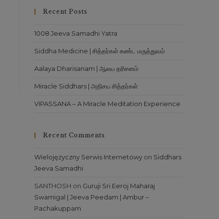
close
Recent Posts
the
search
1008 Jeeva Samadhi Yatra
panel.
Siddha Medicine | சித்தர்கள் கண்ட மருத்துவம்
Aalaya Dharisanam | ஆலய தரிசனம்
Miracle Siddhars | அதிசய சித்தர்கள்
VIPASSANA – A Miracle Meditation Experience
Recent Comments
Wielojęzyczny Serwis Internetowy
on
Siddhars
Jeeva Samadhi
SANTHOSH
on
Guruji Sri Eeroj Maharaj
Swamigal | Jeeva Peedam | Ambur –
Pachakuppam