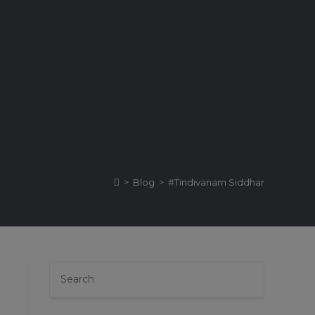
>
Blog
>
#Tindivanam Siddhar
Press
Escape
to