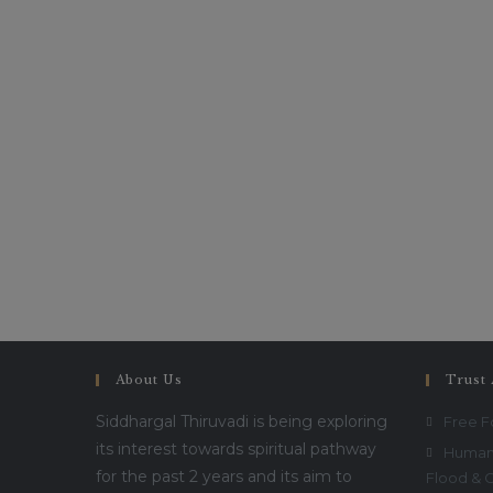
About Us
Trust 
Siddhargal Thiruvadi is being exploring
Free 
its interest towards spiritual pathway
Humani
for the past 2 years and its aim to
Flood & 