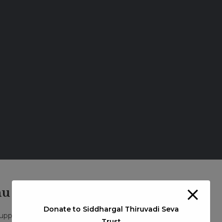
u Balaniyana Swamigal
Donate to Siddhargal Thiruvadi Seva
Post
uppuram Siddhars Jeeva Samadhi
0 Comments
Trust