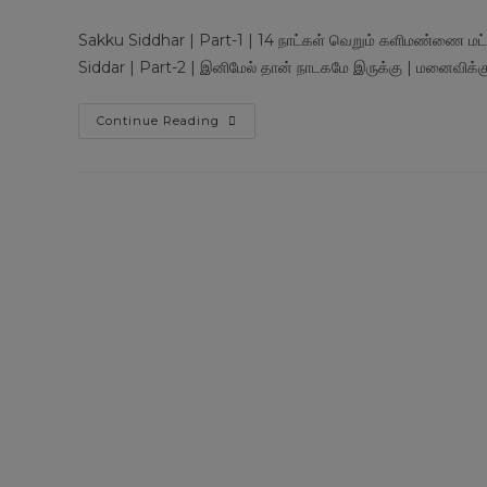
author:
published:
catego
Sakku Siddhar | Part-1 | 14 நாட்கள் வெறும் களிமண்ணை மட்
Siddar | Part-2 | இனிமேல் தான் நாடகமே இருக்கு | மனைவி
Sakku
Continue Reading
Siddhar
Mouna
Saathu
Balaniyana
Swamigal