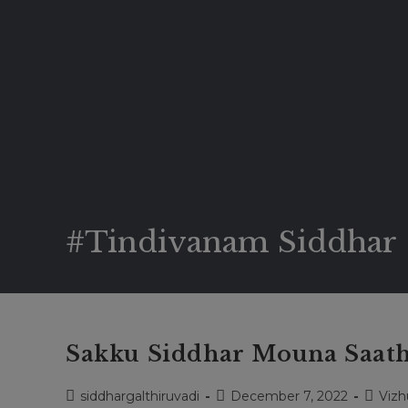
#Tindivanam Siddhar
Sakku Siddhar Mouna Saath
Post
Post
Post
siddhargalthiruvadi
December 7, 2022
Vizh