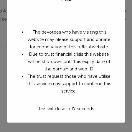
ry:
comments:
டும் உணவாக சாப்பிட்ட சித்தர் https://youtu.be/3YOola1nHZ4 Sakku
க்கு சூசகமாக சொன்ன சித்தர் https://youtu.be/geoM3lpzHF8 Sakku…
The devotees who have visiting this
website may please support and donate
for continuation of this official website
Due to trust financial crisis this website
will be shutdown until this expiry date of
the domain and web ID
The trust request those who have utilise
this service may support to continue this
service.
This will close in
17
seconds