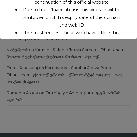
continuation of this official website
Due to trust financial crisis this website will be
Wielojęzyczny Serwis Internetowy
on
Siddhars Jeeva
shutdown until this expiry date of the domain
Samadhi
and web ID
SANTHOSH
on
Guruji Sri Eeroj Maharaj Swamigal | Jeeva
The trust request those who have utilise this
Peedam | Ambur – Pachakuppam
service may support to continue this service.
V.சுந்தரேசன்
on
Komana Siddhar Jeeva Samadhi Dharisanam |
கோமண சித்தர் ஜீவசமாதி தரிசனம் |சென்னை – அலமாதி
This will close in
16
seconds
Dr m. Kanakaraj
on
Karoovoorar Siddhar Jeeva Peeda
Dharisanam | ஜீவசமாதி தரிசனம் | பதினெண் சித்தர் கருவூரார் – கரூர்
பசுபதீஸ்வரர் ஆலயம்
Rameera Ashok
on
Oru Yogiyin Anmeegam | ஒரு யோகியின்
ஆன்மீகம்