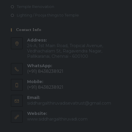
Temple Renovation
Lighting / Pooja things to Temple
Contact Info
Address:
24-A, 1st Main Road, Tropical Avenue,
Vedhachalam St, Ragavendra Nagar,
Pallikaranai, Chennai - 600100
WhatsApp:
(+91) 8438238921
Mobile:
(+91) 8438238921
Email:
Opens
siddhargalthiruvadisevatrust@gmail.com
in
Website:
your
applicatio
www.siddhargalthiruvadi.com