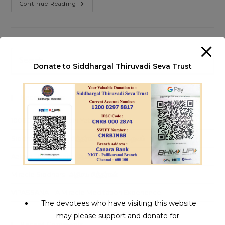
Sakku
Continue Reading
Siddhar
Mouna
Saathu
Balaniyana
Swamigal
Pre
Es
Donate to Siddhargal Thiruvadi Seva Trust
to
clo
Recent Posts
th
sea
1008 Jeeva Samadhi Yatra
pan
Siddha Medicine | சித்தர்கள் கண்ட மருத்துவம்
Aalaya Dharisanam | ஆலய தரிசனம்
Miracle Siddhars | அதிசய சித்தர்கள்
VIPASSANA – A Miracle Meditation Experience
The devotees who have visiting this website
may please support and donate for
Recent Comments