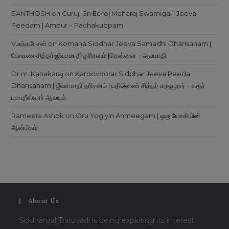
SANTHOSH
on
Guruji Sri Eeroj Maharaj Swamigal | Jeeva
Peedam | Ambur – Pachakuppam
V.சுந்தரேசன்
on
Komana Siddhar Jeeva Samadhi Dharisanam |
கோமண சித்தர் ஜீவசமாதி தரிசனம் |சென்னை – அலமாதி
Dr m. Kanakaraj
on
Karoovoorar Siddhar Jeeva Peeda
Dharisanam | ஜீவசமாதி தரிசனம் | பதினெண் சித்தர் கருவூரார் – கரூர்
பசுபதீஸ்வரர் ஆலயம்
Rameera Ashok
on
Oru Yogiyin Anmeegam | ஒரு யோகியின்
ஆன்மீகம்
About Us
Siddhargal Thiruvadi is being exploring its interest