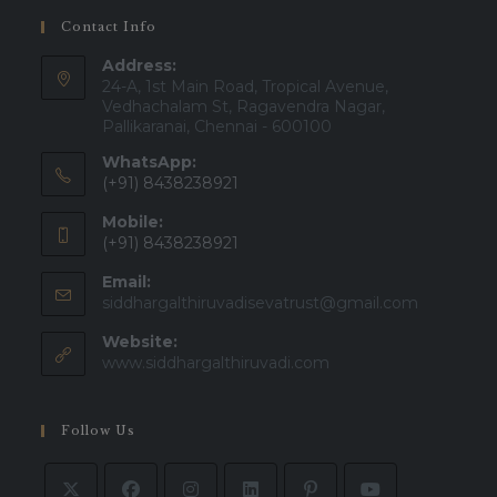
Contact Info
Address:
24-A, 1st Main Road, Tropical Avenue,
Vedhachalam St, Ragavendra Nagar,
Pallikaranai, Chennai - 600100
WhatsApp:
(+91) 8438238921
Mobile:
(+91) 8438238921
Email:
Opens
siddhargalthiruvadisevatrust@gmail.com
in
Website:
your
applicatio
www.siddhargalthiruvadi.com
Follow Us