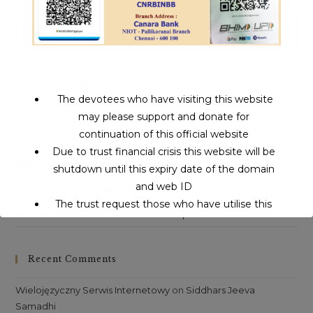
|
Living
Siddhar
Pre
|
Es
A
Special
to
Interview
|
clo
வாழும்
Recent Posts
மகான்
th
சற்குரு
The devotees who have visiting this website
sea
ஸ்ரீ
1008 Jeeva Samadhi Yatra
may please support and donate for
சீதாராம்
pan
சுவாமிகளுடன்
continuation of this official website
ஜாலியான
Siddha Medicine | சித்தர்கள் கண்ட மருத்துவம்
ஒரு
Due to trust financial crisis this website will be
நேர்காணல்
Aalaya Dharisanam | ஆலய தரிசனம்
shutdown until this expiry date of the domain
and web ID
Miracle Siddhars | அதிசய சித்தர்கள்
The trust request those who have utilise this
VIPASSANA – A Miracle Meditation Experience
service may support to continue this service.
Recent Comments
This will close in
16
seconds
Wielojęzyczny Serwis Internetowy
on
Siddhars Jeeva
Samadhi