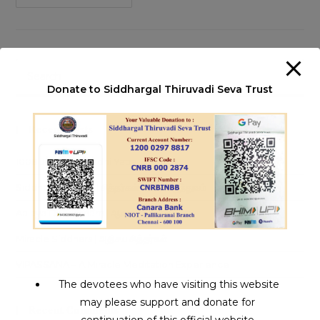
Thiruvuru
Aiyya
Thirukkovil
|
ஒரே
ஜீவ
பீடத்தில்
Pre
மூன்று
Es
சித்தர்
Donate to Siddhargal Thiruvadi Seva Trust
பீடங்கள்
to
|
நாமக்கல்
clo
மோகனூர்
Recent Posts
th
sea
1008 Jeeva Samadhi Yatra
pan
Siddha Medicine | சித்தர்கள் கண்ட மருத்துவம்
Aalaya Dharisanam | ஆலய தரிசனம்
Miracle Siddhars | அதிசய சித்தர்கள்
VIPASSANA – A Miracle Meditation Experience
The devotees who have visiting this website
may please support and donate for
Recent Comments