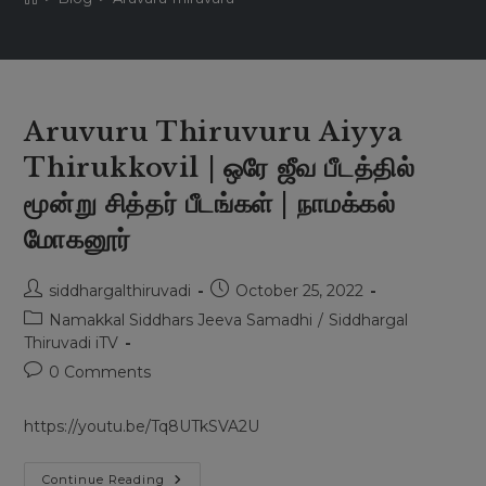
Aruvuru Thiruvuru Aiyya
Thirukkovil | ஒரே ஜீவ பீடத்தில்
மூன்று சித்தர் பீடங்கள் | நாமக்கல்
மோகனூர்
Post
Post
siddhargalthiruvadi
October 25, 2022
author:
published:
Post
Namakkal Siddhars Jeeva Samadhi
/
Siddhargal
category:
Thiruvadi iTV
Post
0 Comments
comments:
https://youtu.be/Tq8UTkSVA2U
Aruvuru
Continue Reading