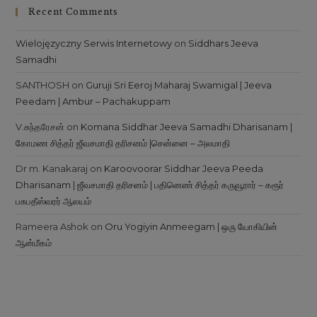
Recent Comments
Wielojęzyczny Serwis Internetowy
on
Siddhars Jeeva
Samadhi
SANTHOSH
on
Guruji Sri Eeroj Maharaj Swamigal | Jeeva
Peedam | Ambur – Pachakuppam
V.சுந்தரேசன்
on
Komana Siddhar Jeeva Samadhi Dharisanam |
கோமண சித்தர் ஜீவசமாதி தரிசனம் |சென்னை – அலமாதி
Dr m. Kanakaraj
on
Karoovoorar Siddhar Jeeva Peeda
Dharisanam | ஜீவசமாதி தரிசனம் | பதினெண் சித்தர் கருவூரார் – கரூர்
பசுபதீஸ்வரர் ஆலயம்
Rameera Ashok
on
Oru Yogiyin Anmeegam | ஒரு யோகியின்
ஆன்மீகம்