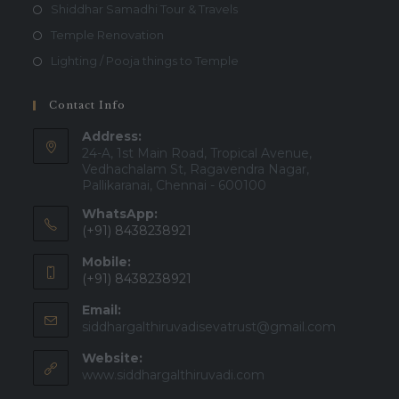
Shiddhar Samadhi Tour & Travels
Temple Renovation
Lighting / Pooja things to Temple
Contact Info
Address:
24-A, 1st Main Road, Tropical Avenue,
Vedhachalam St, Ragavendra Nagar,
Pallikaranai, Chennai - 600100
WhatsApp:
(+91) 8438238921
Mobile:
(+91) 8438238921
Email:
siddhargalthiruvadisevatrust@gmail.com
Website:
www.siddhargalthiruvadi.com