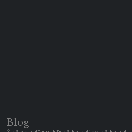
Blog
>
Siddhargal Thiruvadi iTV
>
Siddhargal News
>
Siddhargal News