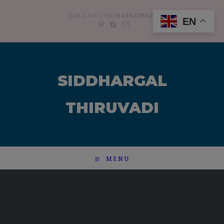
modal-check
CALL US: (+91) 8438238921
EN
SIDDHARGAL
THIRUVADI
MENU