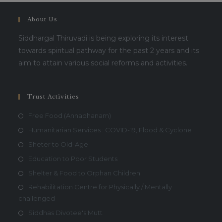
About Us
Siddhargal Thiruvadi is being exploring its interest
towards spiritual pathway for the past 2 years and its
aim to attain various social reforms and activities.
Trust Activities
Free Food (Annadhanam)
Humanitarian Services : COVID-19, Flood & Cyclone
Sheter to Old-Age
Education to Poor Students
Shelter & Food to Orphan Children
Rehabilitation Centre for Physically / Mentally
challenged
Siddhas Divotee's Mutt