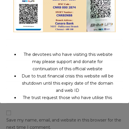
The devotees who have visiting this website
may please support and donate for
continuation of this official website
Due to trust financial crisis this website will be
shutdown until this expiry date of the domain
and web ID
The trust request those who have utilise this
service may support to continue this service.
Save my name, email, and website in this browser for the
This will close in
16
seconds
next time I comment.