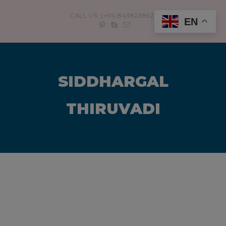
modal-check
CALL US: (+91) 8438238921
EN
SIDDHARGAL
THIRUVADI