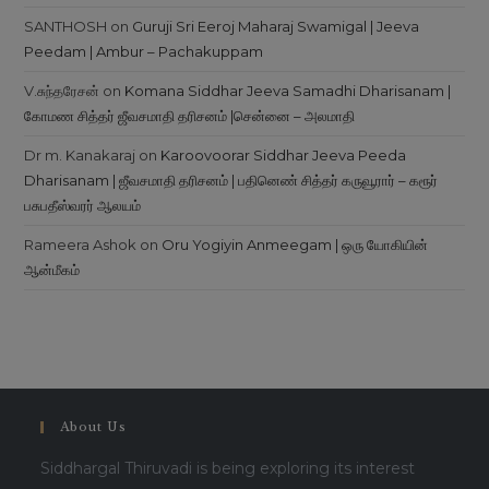
SANTHOSH
on
Guruji Sri Eeroj Maharaj Swamigal | Jeeva
Peedam | Ambur – Pachakuppam
V.சுந்தரேசன்
on
Komana Siddhar Jeeva Samadhi Dharisanam |
கோமண சித்தர் ஜீவசமாதி தரிசனம் |சென்னை – அலமாதி
Dr m. Kanakaraj
on
Karoovoorar Siddhar Jeeva Peeda
Dharisanam | ஜீவசமாதி தரிசனம் | பதினெண் சித்தர் கருவூரார் – கரூர்
பசுபதீஸ்வரர் ஆலயம்
Rameera Ashok
on
Oru Yogiyin Anmeegam | ஒரு யோகியின்
ஆன்மீகம்
About Us
Siddhargal Thiruvadi is being exploring its interest