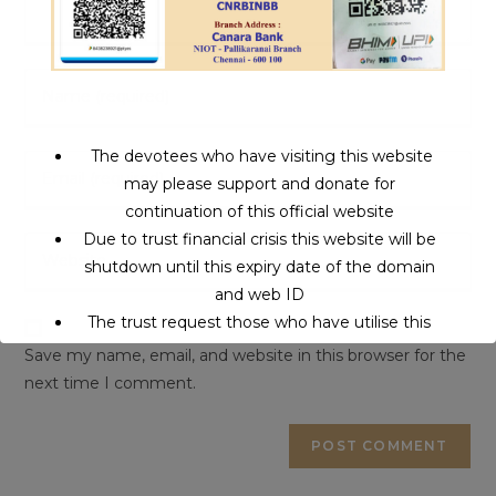
The devotees who have visiting this website
may please support and donate for
continuation of this official website
Due to trust financial crisis this website will be
shutdown until this expiry date of the domain
and web ID
The trust request those who have utilise this
service may support to continue this service.
Save my name, email, and website in this browser for the
next time I comment.
This will close in
16
seconds