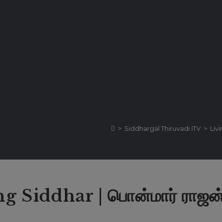
>
Siddhargal Thiruvadi iTV
>
Liv
g Siddhar | பொன்மார் ராஜன