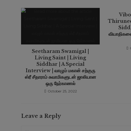
Vibo
Thirunee
Siddh
வியாதிகளை 
Seetharam Swamigal |
Living Saint | Living
Siddhar | A Special
Interview | வாழும் மகான் சற்குரு
ஸ்ரீ சீதாராம் சுவாமிகளுடன் ஜாலியான
ஒரு நேர்காணல்
October 25, 2022
Leave a Reply