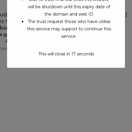
will be shutdown until this expiry date of
the domain and web ID
othi Siddhar |
Oru Yogiyin Anmeegam |
r Siddhar | Living
ஒரு யோகியின் ஆன்மீகம்
The trust request those who have utilise
ar | விபூதி மூலம்
this service may support to continue this
March 5, 2021
குணப்படுத்தும் வாழும்
service.
சித்தர்
October 25, 2022
This will close in
17
seconds