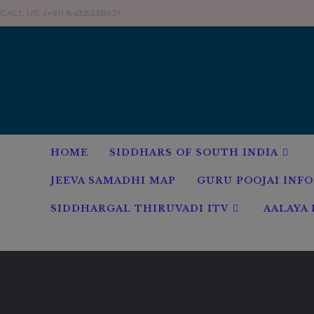
CALL US: (+91) 8438238921
HOME
SIDDHARS OF SOUTH INDIA
JEEVA SAMADHI MAP
GURU POOJAI INF
SIDDHARGAL THIRUVADI ITV
AALAYA