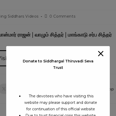
ving Siddhars Videos
0 Comments
் ராஜன் | வாழும் சித்தர் | மாங்காடு சர்ப சித்தர்
isits:1259
Donate to Siddhargal Thiruvadi Seva
Trust
X
Facebook
WhatsApp
The devotees who have visiting this
website may please support and donate
for continuation of this official website
Due to trust financial crisis this website