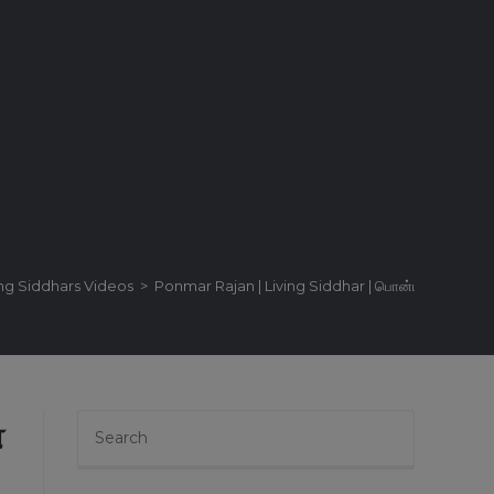
ing Siddhars Videos
>
Ponmar Rajan | Living Siddhar | பொன்மார் ராஜன் | வாழ
்