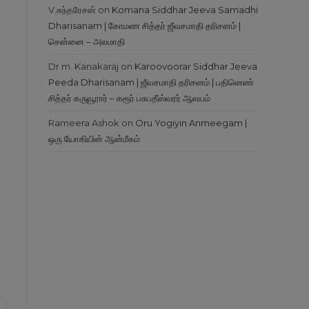
V.சுந்தரேசன்
on
Komana Siddhar Jeeva Samadhi
Dharisanam | கோமண சித்தர் ஜீவசமாதி தரிசனம் |
சென்னை – அலமாதி
Dr m. Kanakaraj
on
Karoovoorar Siddhar Jeeva
Peeda Dharisanam | ஜீவசமாதி தரிசனம் | பதினெண்
சித்தர் கருவூரார் – கரூர் பசுபதீஸ்வரர் ஆலயம்
Rameera Ashok
on
Oru Yogiyin Anmeegam |
ஒரு யோகியின் ஆன்மீகம்