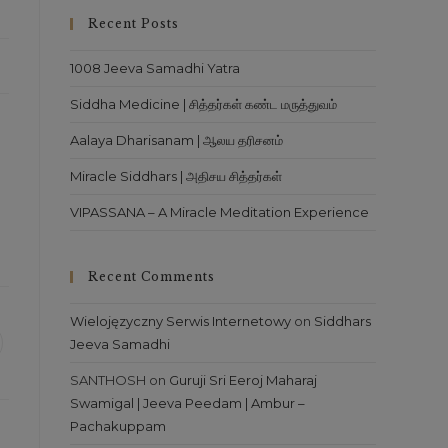
Recent Posts
1008 Jeeva Samadhi Yatra
Siddha Medicine | சித்தர்கள் கண்ட மருத்துவம்
Aalaya Dharisanam | ஆலய தரிசனம்
Miracle Siddhars | அதிசய சித்தர்கள்
VIPASSANA – A Miracle Meditation Experience
Recent Comments
Wielojęzyczny Serwis Internetowy
on
Siddhars
Jeeva Samadhi
SANTHOSH
on
Guruji Sri Eeroj Maharaj
Swamigal | Jeeva Peedam | Ambur –
Pachakuppam