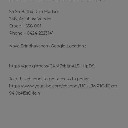
Sri Sri Batha Raja Madam
248, Agrahara Veedhi
Erode – 638 001
Phone – 0424-2223141
Nava Brindhavanam Google Location :
https://goo.gl/maps/GKM7xbtjnAL5HHpD9
Join this channel to get access to perks:
https://www.youtube.com/channel/UCuLJwP1Gdl0zm
94I9bki5sQ/join