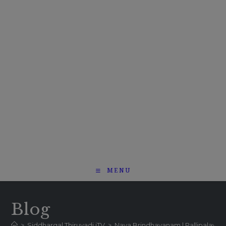
MENU
Blog
>
Siddhargal Thiruvadi iTV
>
Nava Brindhavanam | Pallipalayam – 