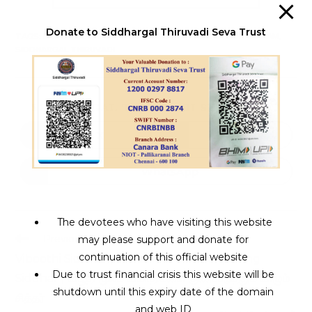
Donate to Siddhargal Thiruvadi Seva Trust
TAGS
:
ERODE SIDDHARS
,
JEEVA SAMADHI
,
NAVA BRINDHAVANAM
,
SIDDHARGAL THIRUVADI
SIDDHARGAL THIRUVADI SEVA TRUST
X
Facebook
WhatsApp
The devotees who have visiting this website
Previous Post
may please support and donate for
continuation of this official website
Viboothi Siddhar | Thiruneer Siddhar | Living
Due to trust financial crisis this website will be
Siddhar | விபூதி மூலம் வியாதிகளை குணப்படுத்தும் வாழும்
shutdown until this expiry date of the domain
சித்தர்
and web ID