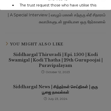
Next Post
The trust request those who have utilise this
Seetharam Swamigal | Living Saint | Living Siddhar
service may support to continue this service.
| A Special Interview | வாழும் மகான் சற்குரு ஸ்ரீ சீதாராம்
சுவாமிகளுடன் ஜாலியான ஒரு நேர்காணல்
This will close in
15
seconds
YOU MIGHT ALSO LIKE
Siddhargal Thiruvadi | Epi. 1500 | Kodi
Swamigal | Kodi Thatha | 29th Gurupoojai |
Puravipalayam
October 12, 2023
Siddhargal News | சித்தர்கள் செய்திகள் | குரு
பூஜை தகவல்கள்
July 23, 2024