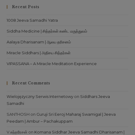
Recent Posts
1008 Jeeva Samadhi Yatra
Siddha Medicine | சித்தர்கள் கண்ட மருத்துவம்
Aalaya Dharisanam | ஆலய தரிசனம்
Miracle Siddhars | அதிசய சித்தர்கள்
VIPASSANA – A Miracle Meditation Experience
Recent Comments
Wielojęzyczny Serwis Internetowy
on
Siddhars Jeeva
Samadhi
SANTHOSH
on
Guruji Sri Eeroj Maharaj Swamigal | Jeeva
Peedam | Ambur – Pachakuppam
V.சுந்தரேசன்
on
Komana Siddhar Jeeva Samadhi Dharisanam |