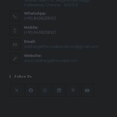
Vedhachalam St, Ragavendra Nagar,
Pallikaranai, Chennai - 600100
WhatsApp:
(+91) 8438238921
Mobile:
(+91) 8438238921
Email:
siddhargalthiruvadisevatrust@gmail.com
Website:
www.siddhargalthiruvadi.com
Follow Us