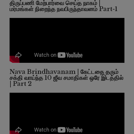
திருப்பணி மேற்பார்வை செய்த நாகம் |
மர்மங்கள் நிறைந்த நவபிருந்தாவனம் Part-1
Nava Brindhavanam | கேட்டதை தரும்
சக்தி வாய்ந்த 10 ஜீவ சமாதிகள் ஒரே இடத்தில்
| Part 2