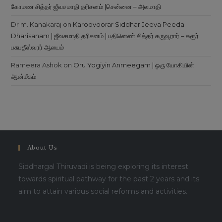
கோமண சித்தர் ஜீவசமாதி தரிசனம் |சென்னை – அலமாதி
Dr m. Kanakaraj
on
Karoovoorar Siddhar Jeeva Peeda
Dharisanam | ஜீவசமாதி தரிசனம் | பதினெண் சித்தர் கருவூரார் – கரூர்
பசுபதீஸ்வரர் ஆலயம்
Rameera Ashok
on
Oru Yogiyin Anmeegam | ஒரு யோகியின்
ஆன்மீகம்
About Us
Siddhargal Thiruvadi is being exploring its interest
towards spiritual pathway for the past 2 years and its
aim to attain various social reforms and activities.