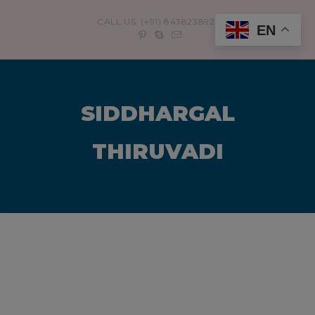
modal-check
CALL US: (+91) 8438238921
EN
SIDDHARGAL
THIRUVADI