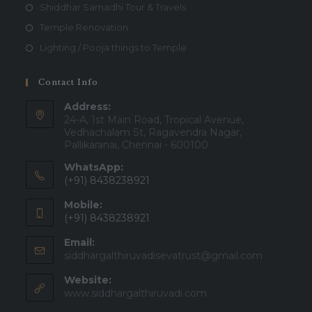
Shiddhar Samadhi Tour & Travels
Temple Renovation
Lighting / Pooja things to Temple
Contact Info
Address:
24-A, 1st Main Road, Tropical Avenue,
Vedhachalam St, Ragavendra Nagar,
Pallikaranai, Chennai - 600100
WhatsApp:
(+91) 8438238921
Mobile:
(+91) 8438238921
Email:
siddhargalthiruvadisevatrust@gmail.com
Website:
www.siddhargalthiruvadi.com