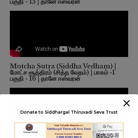
பகுதி - 15 | தானே ஈஸ்வரன்
Motcha Sutra (Siddha Vedham) |
மோட்ச சூத்திரம் (சித்த வேதம்) | பாகம் -1
பகுதி - 16 | தானே ஈஸ்வரன்
Donate to Siddhargal Thiruvadi Seva Trust