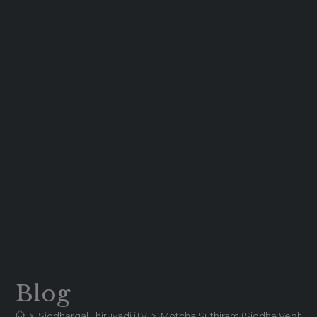
Blog
>
Siddhargal Thiruvadi iTV
>
Motcha Suthiram (Siddha Vedham) | ம