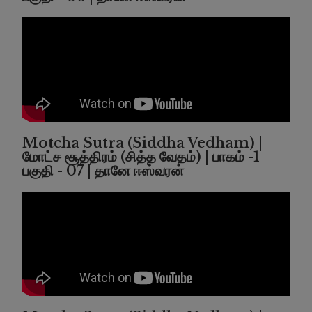
Motcha Sutra (Siddha Vedham) |
மோட்ச சூத்திரம் (சித்த வேதம்) | பாகம் -1
பகுதி - 07 | தானே ஈஸ்வரன்