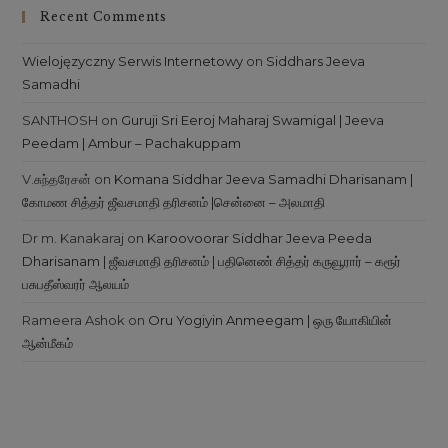
Recent Comments
Wielojęzyczny Serwis Internetowy
on
Siddhars Jeeva
Samadhi
SANTHOSH
on
Guruji Sri Eeroj Maharaj Swamigal | Jeeva
Peedam | Ambur – Pachakuppam
V.சுந்தரேசன்
on
Komana Siddhar Jeeva Samadhi Dharisanam |
கோமண சித்தர் ஜீவசமாதி தரிசனம் |சென்னை – அலமாதி
Dr m. Kanakaraj
on
Karoovoorar Siddhar Jeeva Peeda
Dharisanam | ஜீவசமாதி தரிசனம் | பதினெண் சித்தர் கருவூரார் – கரூர்
பசுபதீஸ்வரர் ஆலயம்
Rameera Ashok
on
Oru Yogiyin Anmeegam | ஒரு யோகியின்
ஆன்மீகம்