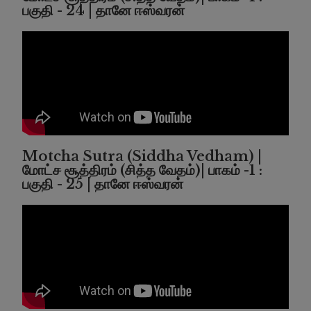
பகுதி - 24 | தானே ஈஸ்வரன்
Motcha Sutra (Siddha Vedham) |
மோட்ச சூத்திரம் (சித்த வேதம்)| பாகம் -1 :
பகுதி - 25 | தானே ஈஸ்வரன்