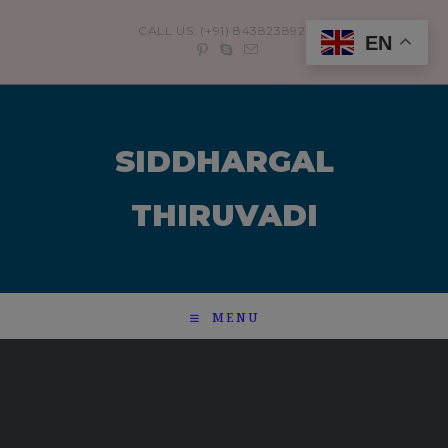
modal-check
CALL US: (+91) 8438238921
EN
SIDDHARGAL
THIRUVADI
MENU