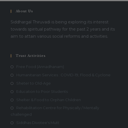
About Us
Siddhargal Thiruvadi is being exploring its interest
towards spiritual pathway for the past 2 years and its
aim to attain various social reforms and activities.
Trust Activities
Free Food (Annadhanam)
Humanitarian Services : COVID-19, Flood & Cyclone
Sheter to Old-Age
Education to Poor Students
Shelter & Food to Orphan Children
Rehabilitation Centre for Physically / Mentally
challenged
Siddhas Divotee's Mutt