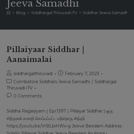
Jeeva Samadhi
>
Blog
>
Siddhargal Thiruvadi iTV
>
Siddhar Jeeva Samadhi T
Pillaiyaar Siddhar |
Aanaimalai
Post
Post
siddhargalthiruvadi
February 7, 2023
author:
published:
Post
Coimbatore Siddhars Jeeva Samadhi
/
Siddhargal
category:
Thiruvadi iTV
Post
0 Comments
comments:
Siddha Ragasiyam | Epi:1397 | Pillaiyar Siddhar | ஒரு
சித்தரால் சமாதி செய்யப்பட்ட மற்றொரு சித்தர்
https://youtu.be/VrBLbiHWx-g Jeeva Beedam Address :
SrilaSri Pillaiyar Siddhar Jeeva Beedam Arulmigu