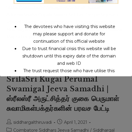
https://youtu.be/MTVllcag8wQSiddhar Beedam
Address:SrilaSri Gopala Swami Siddhar TempleSinjuvadi
VillagePollachi TalukCoimbatore - DistrictContact No. :
The devotees who have visiting this website
Mrs. Kalyani AmmalMobile : 9976826469Google Location
may please support and donate for
Map:https://goo.gl/maps/pgs4d7njHfmsyKME7
continuation of this official website
Due to trust financial crisis this website will be
Gopala
Continue Reading
Siddhar
shutdown until this expiry date of the domain
|
and web ID
CT
Scan
The trust request those who have utilise this
போல
மனதில்
SrilaSri Kugai Perumal
service may support to continue this service.
உள்ளதை
ஊடுருவி
Swamigal Jeeva Samadhi |
பார்த்து
சொல்லும்
This will close in
16
seconds
ஸ்ரீலஸ்ரீ அருட்சித்தர் குகை பெருமாள்
பொள்ளாச்சி
சிஞ்சிவாடி
சித்தர்
சுவாமிகள்பக்தர்களின் பரவச பேட்டி
Post
Post
siddhargalthiruvadi
April 1, 2021
author:
published:
Post
Coimbatore Siddhars Jeeva Samadhi
/
Siddhargal