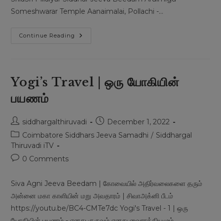
Someshwarar Temple Aanaimalai, Pollachi -…
Pillaiyaar
Continue Reading
Siddhar
|
Aanaimalai
Yogi’s Travel | ஒரு யோகியின்
பயணம்
Post
Post
siddhargalthiruvadi
December 1, 2022
author:
published:
Post
Coimbatore Siddhars Jeeva Samadhi
/
Siddhargal
category:
Thiruvadi iTV
Post
0 Comments
comments:
Siva Agni Jeeva Beedam | கோவையில் அதிர்வலைகளை தரும்
அன்னை மகா காளியின் மறு அவதாரம் | சிவாஅக்னி பீடம்
https://youtu.be/BC4-CMTe7dc Yogi's Travel - 1 | ஒரு
யோகியின் பயணம் - எனது குருவும் எனது வைராக்கியமும்…