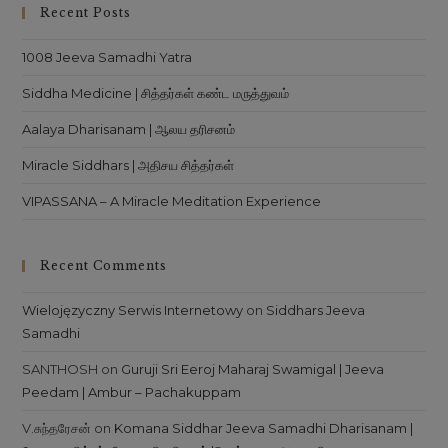
Recent Posts
th
sea
1008 Jeeva Samadhi Yatra
pan
Siddha Medicine | சித்தர்கள் கண்ட மருத்துவம்
Aalaya Dharisanam | ஆலய தரிசனம்
Miracle Siddhars | அதிசய சித்தர்கள்
VIPASSANA – A Miracle Meditation Experience
Recent Comments
Wielojęzyczny Serwis Internetowy
on
Siddhars Jeeva
Samadhi
SANTHOSH
on
Guruji Sri Eeroj Maharaj Swamigal | Jeeva
Peedam | Ambur – Pachakuppam
V.சுந்தரேசன்
on
Komana Siddhar Jeeva Samadhi Dharisanam |