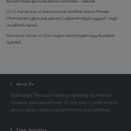
கோமண சித்தர் ஜீவசமாதி தரிசனம் |சென்னை – அலமாதி
Dr m. Kanakaraj
on
Karoovoorar Siddhar Jeeva Peeda
Dharisanam | ஜீவசமாதி தரிசனம் | பதினெண் சித்தர் கருவூரார் – கரூர்
பசுபதீஸ்வரர் ஆலயம்
Rameera Ashok
on
Oru Yogiyin Anmeegam | ஒரு யோகியின்
ஆன்மீகம்
About Us
Siddhargal Thiruvadi is being exploring its interest
towards spiritual pathway for the past 2 years and its
aim to attain various social reforms and activities.
Trust Activities