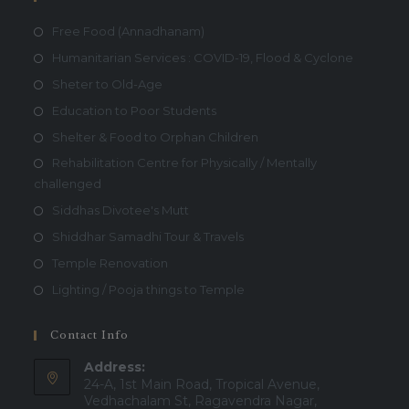
Free Food (Annadhanam)
Humanitarian Services : COVID-19, Flood & Cyclone
Sheter to Old-Age
Education to Poor Students
Shelter & Food to Orphan Children
Rehabilitation Centre for Physically / Mentally
challenged
Siddhas Divotee's Mutt
Shiddhar Samadhi Tour & Travels
Temple Renovation
Lighting / Pooja things to Temple
Contact Info
Address:
24-A, 1st Main Road, Tropical Avenue,
Vedhachalam St, Ragavendra Nagar,