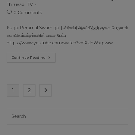
category:
Thiruvadi iTV
Post
0 Comments
comments:
Kugai Perumal Swamigal | ஸ்ரீலஸ்ரீ அருட்சித்தர் குகை பெருமாள்
சுவாமிகள்பக்தர்களின் பரவச பேட்டி
https://www.youtube.com/watch?v=fXUhWxrpwiw
SrilaSri
Continue Reading
Kugai
Perumal
Swamigal
Jeeva
Samadhi
|
ஸ்ரீலஸ்ரீ
1
2
Go to the next page
அருட்சித்தர்
குகை
பெருமாள்
சுவாமிகள்பக்தர்களின்
பரவச
Pre
பேட்டி
Es
to
clo