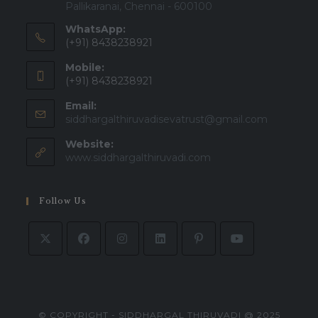
Pallikaranai, Chennai - 600100
WhatsApp:
(+91) 8438238921
Mobile:
(+91) 8438238921
Email:
Opens
siddhargalthiruvadisevatrust@gmail.com
in
Website:
your
applicatio
www.siddhargalthiruvadi.com
Follow Us
© COPYRIGHT - SIDDHARGAL THIRUVADI @ 2025