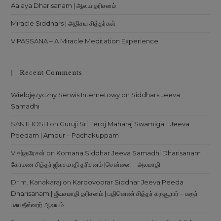
Aalaya Dharisanam | ஆலய தரிசனம்
Miracle Siddhars | அதிசய சித்தர்கள்
VIPASSANA – A Miracle Meditation Experience
Recent Comments
Wielojęzyczny Serwis Internetowy
on
Siddhars Jeeva
Samadhi
SANTHOSH
on
Guruji Sri Eeroj Maharaj Swamigal | Jeeva
Peedam | Ambur – Pachakuppam
V.சுந்தரேசன்
on
Komana Siddhar Jeeva Samadhi Dharisanam |
கோமண சித்தர் ஜீவசமாதி தரிசனம் |சென்னை – அலமாதி
Dr m. Kanakaraj
on
Karoovoorar Siddhar Jeeva Peeda
Dharisanam | ஜீவசமாதி தரிசனம் | பதினெண் சித்தர் கருவூரார் – கரூர்
பசுபதீஸ்வரர் ஆலயம்