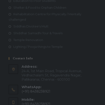
Education to Poor Students
Shelter & Food to Orphan Children
Rehabilitation Centre for Physically / Mentally
challenged
Siddhas Divotee's Mutt
Shiddhar Samadhi Tour & Travels
Temple Renovation
Lighting / Pooja things to Temple
Contact Info
Address:
24-A, 1st Main Road, Tropical Avenue,
Vedhachalam St, Ragavendra Nagar,
Pallikaranai, Chennai - 600100
WhatsApp:
(+91) 8438238921
Mobile:
(+91) 8438238921