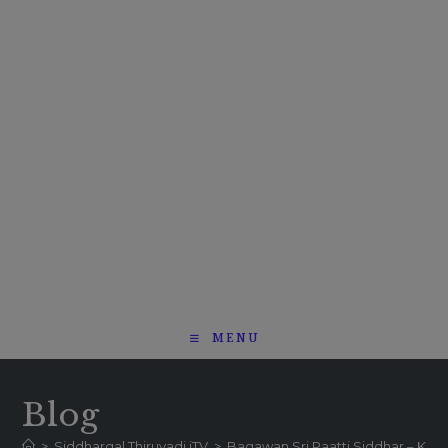
MENU
Blog
>
Siddhargal Thiruvadi iTV
>
Bagawan Sri Paatti Siddhar – Kar