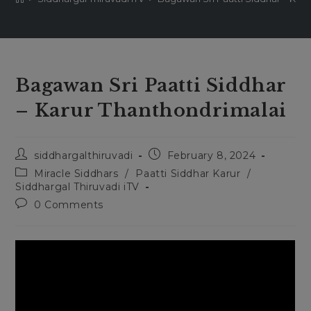
Bagawan Sri Paatti Siddhar
– Karur Thanthondrimalai
Post
Post
siddhargalthiruvadi
February 8, 2024
author:
published:
Post
Miracle Siddhars
/
Paatti Siddhar Karur
/
category:
Siddhargal Thiruvadi iTV
Post
0 Comments
comments: