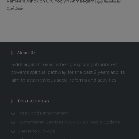
Rameera Ashok
on
Oru Yogiyin Anmeegam | ஒரு யோகியின்
ஆன்மீகம்
About Us
Siddhargal Thiruvadi is being exploring its interest
towards spiritual pathway for the past 2 years and its
aim to attain various social reforms and activities.
Trust Activities
Free Food (Annadhanam)
Humanitarian Services : COVID-19, Flood & Cyclone
Sheter to Old-Age