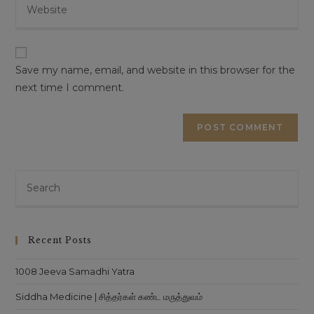
Enter
address
comment
your
to
website
comment
URL
(optional)
Save my name, email, and website in this browser for the
next time I comment.
Pre
Es
to
clo
Recent Posts
th
sea
1008 Jeeva Samadhi Yatra
pan
Siddha Medicine | சித்தர்கள் கண்ட மருத்துவம்