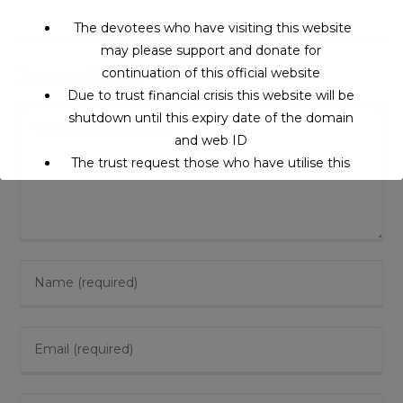
The devotees who have visiting this website
may please support and donate for
continuation of this official website
Leave a Reply
Due to trust financial crisis this website will be
Comment
shutdown until this expiry date of the domain
and web ID
The trust request those who have utilise this
service may support to continue this service.
This will close in
15
seconds
Enter
your
name
Enter
or
your
username
email
to