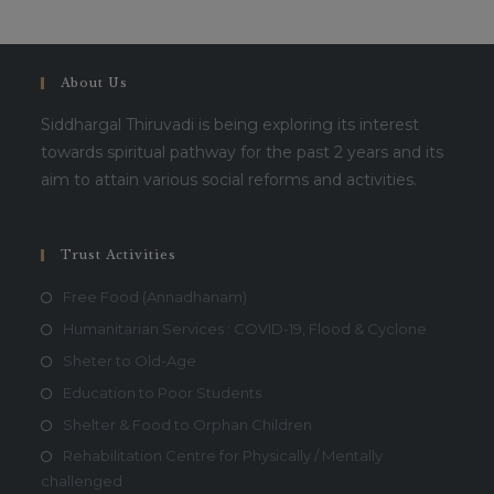
About Us
Siddhargal Thiruvadi is being exploring its interest
towards spiritual pathway for the past 2 years and its
aim to attain various social reforms and activities.
Trust Activities
Free Food (Annadhanam)
Humanitarian Services : COVID-19, Flood & Cyclone
Sheter to Old-Age
Education to Poor Students
Shelter & Food to Orphan Children
Rehabilitation Centre for Physically / Mentally
challenged