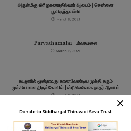
அருள்மிகு ஸ்ரீ ஜகணாதீஸ்வரர் ஆலயம் | சென்னை
பூவிருந்தவல்லி
March 9, 2021
Parvathamalai | பர்வதமலை
March 15, 2021
கடலூரில் மூன்றாவது காணவேண்டிய முக்தி தரும்
முக்கியமான திருக்கோவில் | ஸ்ரீ சிவலோக நாதர் ஆலயம்
March 9, 2021
Donate to Siddhargal Thiruvadi Seva Trust
Leave a Reply