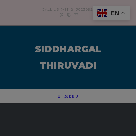
modal-check
CALL US: (+91) 8438238921
EN
SIDDHARGAL
THIRUVADI
MENU