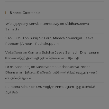
Recent Comments
Wielojęzyczny Serwis Internetowy
on
Siddhars Jeeva
Samadhi
SANTHOSH
on
Guruji Sri Eeroj Maharaj Swamigal | Jeeva
Peedam | Ambur – Pachakuppam
V.சுந்தரேசன்
on
Komana Siddhar Jeeva Samadhi Dharisanam |
கோமண சித்தர் ஜீவசமாதி தரிசனம் |சென்னை – அலமாதி
Dr m. Kanakaraj
on
Karoovoorar Siddhar Jeeva Peeda
Dharisanam | ஜீவசமாதி தரிசனம் | பதினெண் சித்தர் கருவூரார் – கரூர்
பசுபதீஸ்வரர் ஆலயம்
Rameera Ashok
on
Oru Yogiyin Anmeegam | ஒரு யோகியின்
ஆன்மீகம்