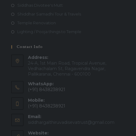
Siddhas Divotee's Mutt
Shiddhar Samadhi Tour & Travels
Temple Renovation
Lighting / Pooja things to Temple
Contact Info
Address:
24-A, 1st Main Road, Tropical Avenue,
Vedhachalam St, Ragavendra Nagar,
Pallikaranai, Chennai - 600100
WhatsApp:
(+91) 8438238921
Mobile:
(+91) 8438238921
Email:
siddhargalthiruvadisevatrust@gmail.com
Website: