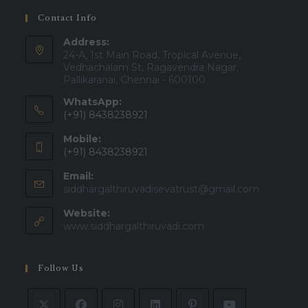
Contact Info
Address:
24-A, 1st Main Road, Tropical Avenue,
Vedhachalam St, Ragavendra Nagar,
Pallikaranai, Chennai - 600100
WhatsApp:
(+91) 8438238921
Mobile:
(+91) 8438238921
Email:
siddhargalthiruvadisevatrust@gmail.com
Website:
www.siddhargalthiruvadi.com
Follow Us