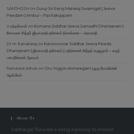
SANTHOSH
on
Guruji Sri Eeroj Maharaj Swamigal | Jeeva
Peedam | Ambur – Pachakuppam
V.சுந்தரேசன்
on
Komana Siddhar Jeeva Samadhi Dharisanam |
கோமண சித்தர் ஜீவசமாதி தரிசனம் |சென்னை – அலமாதி
Dr m. Kanakaraj
on
Karoovoorar Siddhar Jeeva Peeda
Dharisanam | ஜீவசமாதி தரிசனம் | பதினெண் சித்தர் கருவூரார் – கரூர்
பசுபதீஸ்வரர் ஆலயம்
Rameera Ashok
on
Oru Yogiyin Anmeegam | ஒரு யோகியின்
ஆன்மீகம்
About Us
Siddhargal Thiruvadi is being exploring its interest