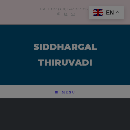
modal-check
CALL US: (+91) 8438238921
EN
SIDDHARGAL
THIRUVADI
MENU