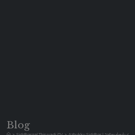
Blog
>
Siddhargal Thiruvadi iTV
>
Azhukku Siddhar | அதிசயங்கள் புரியும