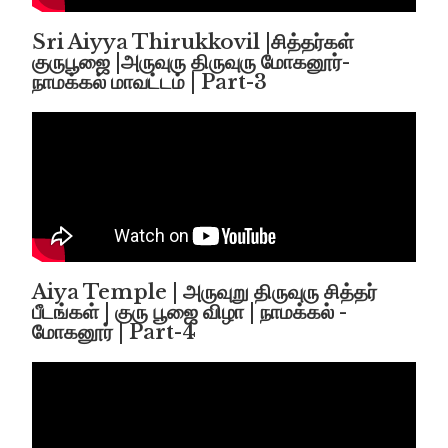
Sri Aiyya Thirukkovil |சித்தர்கள்
குருபூஜை |அருவுரு திருவுரு மோகனூர்-
நாமக்கல் மாவட்டம் | Part-3
Aiya Temple | அருவுறு திருவுரு சித்தர்
பீடங்கள் | குரு பூஜை விழா | நாமக்கல் -
மோகனூர் | Part-4