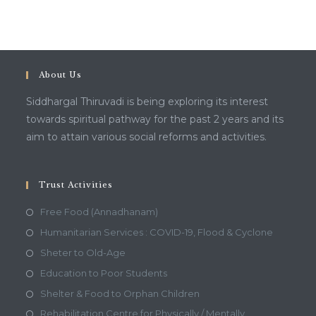
About Us
Siddhargal Thiruvadi is being exploring its interest
towards spiritual pathway for the past 2 years and its
aim to attain various social reforms and activities.
Trust Activities
Free Food (Annadhanam)
Humanitarian Services : COVID-19, Flood & Cyclone
Sheter to Old-Age
Education to Poor Students
Shelter & Food to Orphan Children
Rehabilitation Centre for Physically / Mentally