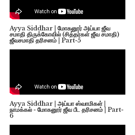
Ayya Siddhar | மோகனூர் அய்யா ஜீவ
சமாதி திருக்கோவில் (சித்தர்கள் ஜீவ சமாதி)
ஜீவசமாதி தரிசனம் | Part-5
Ayya Siddhar | அய்யா ஸ்வாமிகள் |
நாமக்கல் - மோகனூர் ஜீவ பீட தரிசனம் | Part-
6