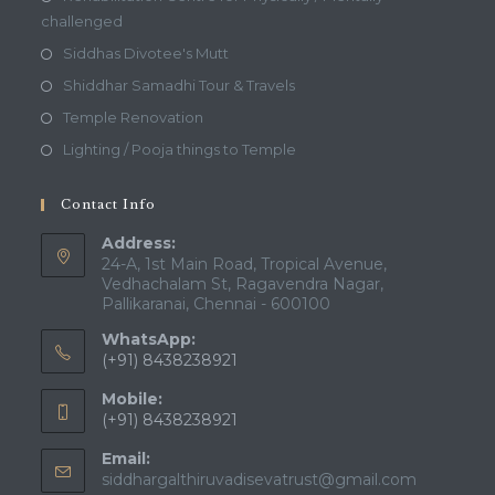
challenged
Siddhas Divotee's Mutt
Shiddhar Samadhi Tour & Travels
Temple Renovation
Lighting / Pooja things to Temple
Contact Info
Address:
24-A, 1st Main Road, Tropical Avenue,
Vedhachalam St, Ragavendra Nagar,
Pallikaranai, Chennai - 600100
WhatsApp:
(+91) 8438238921
Mobile:
(+91) 8438238921
Email:
siddhargalthiruvadisevatrust@gmail.com