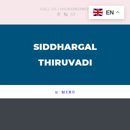
CALL US: (+91) 8438238921
EN
SIDDHARGAL
THIRUVADI
MENU