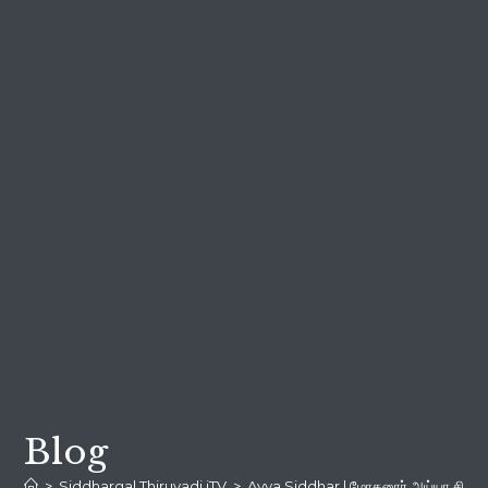
Blog
>
Siddhargal Thiruvadi iTV
>
Ayya Siddhar | மோகனூர் அய்யா சித்தர் 