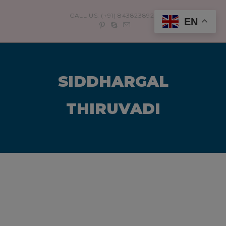
modal-check
CALL US: (+91) 8438238921
EN
SIDDHARGAL
THIRUVADI