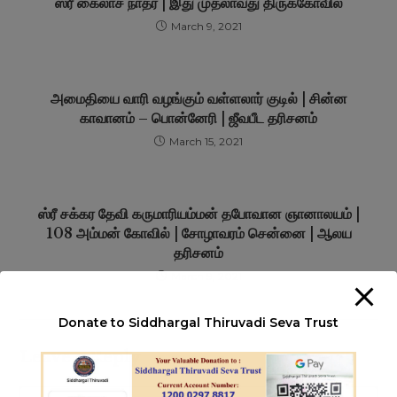
ஸ்ரீ கைலாச நாதர் | இது முதலாவது திருக்கோவில்
March 9, 2021
அமைதியை வாரி வழங்கும் வள்ளலார் குடில் | சின்ன
காவானம் – பொன்னேரி | ஜீவபீட தரிசனம்
March 15, 2021
ஸ்ரீ சக்கர தேவி கருமாரியம்மன் தபோவான ஞானாலயம் |
108 அம்மன் கோவில் | சோழாவரம் சென்னை | ஆலய
தரிசனம்
March 9, 2021
Donate to Siddhargal Thiruvadi Seva Trust
Leave a Reply