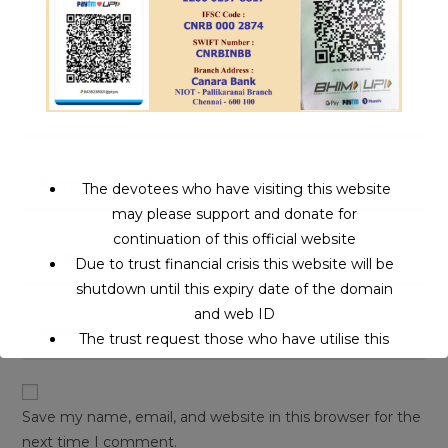
The devotees who have visiting this website
may please support and donate for
continuation of this official website
Due to trust financial crisis this website will be
shutdown until this expiry date of the domain
and web ID
The trust request those who have utilise this
service may support to continue this service.
Save my name, email, and website in this browser for the
This will close in
16
seconds
next time I comment.