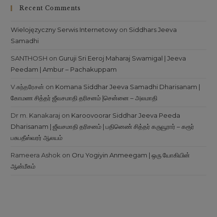
Recent Comments
Wielojęzyczny Serwis Internetowy
on
Siddhars Jeeva
Samadhi
SANTHOSH
on
Guruji Sri Eeroj Maharaj Swamigal | Jeeva
Peedam | Ambur – Pachakuppam
V.சுந்தரேசன்
on
Komana Siddhar Jeeva Samadhi Dharisanam |
கோமண சித்தர் ஜீவசமாதி தரிசனம் |சென்னை – அலமாதி
Dr m. Kanakaraj
on
Karoovoorar Siddhar Jeeva Peeda
Dharisanam | ஜீவசமாதி தரிசனம் | பதினெண் சித்தர் கருவூரார் – கரூர்
பசுபதீஸ்வரர் ஆலயம்
Rameera Ashok
on
Oru Yogiyin Anmeegam | ஒரு யோகியின்
ஆன்மீகம்