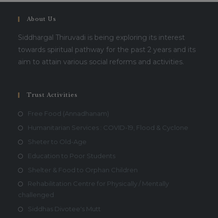
About Us
Siddhargal Thiruvadi is being exploring its interest
towards spiritual pathway for the past 2 years and its
aim to attain various social reforms and activities.
Trust Activities
Free Food (Annadhanam)
Humanitarian Services : COVID-19, Flood & Cyclone
Sheter to Old-Age
Education to Poor Students
Shelter & Food to Orphan Children
Rehabilitation Centre for Physically / Mentally
challenged
Siddhas Divotee's Mutt