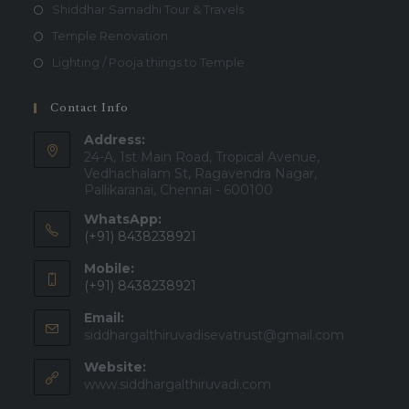
Shiddhar Samadhi Tour & Travels
Temple Renovation
Lighting / Pooja things to Temple
Contact Info
Address:
24-A, 1st Main Road, Tropical Avenue,
Vedhachalam St, Ragavendra Nagar,
Pallikaranai, Chennai - 600100
WhatsApp:
(+91) 8438238921
Mobile:
(+91) 8438238921
Email:
siddhargalthiruvadisevatrust@gmail.com
Website:
www.siddhargalthiruvadi.com