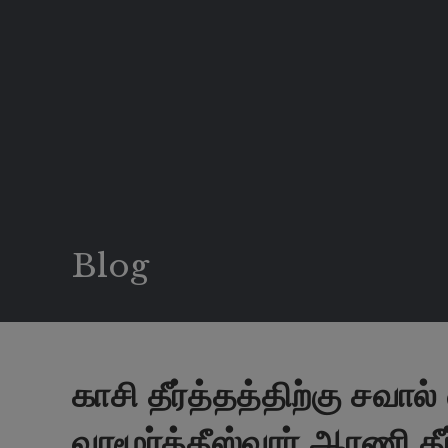
Blog
காசி தீர்த்தத்திற்கு சவால
வரமூர்த்தீஸ்வரர் ஆரணி தீர