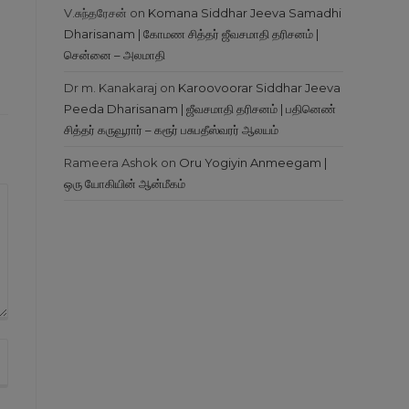
V.சுந்தரேசன்
on
Komana Siddhar Jeeva Samadhi
Dharisanam | கோமண சித்தர் ஜீவசமாதி தரிசனம் |
சென்னை – அலமாதி
Dr m. Kanakaraj
on
Karoovoorar Siddhar Jeeva
Peeda Dharisanam | ஜீவசமாதி தரிசனம் | பதினெண்
சித்தர் கருவூரார் – கரூர் பசுபதீஸ்வரர் ஆலயம்
Rameera Ashok
on
Oru Yogiyin Anmeegam |
ஒரு யோகியின் ஆன்மீகம்