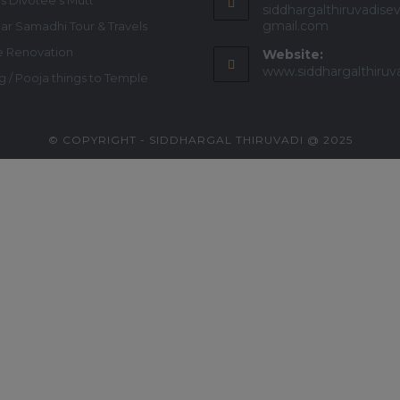
s Divotee's Mutt
siddhargalthiruvadise
gmail.com
ar Samadhi Tour & Travels
 Renovation
Website:
www.siddhargalthiruv
g / Pooja things to Temple
© COPYRIGHT - SIDDHARGAL THIRUVADI @ 2025