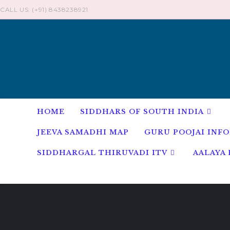
CALL US: (+91) 8438238921
HOME
SIDDHARS OF SOUTH INDIA
JEEVA SAMADHI MAP
GURU POOJAI INF
SIDDHARGAL THIRUVADI ITV
AALAYA