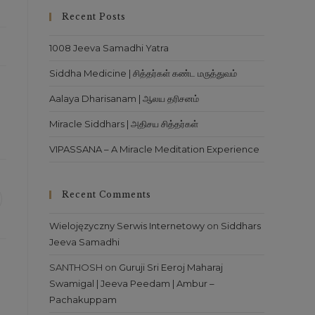
Recent Posts
1008 Jeeva Samadhi Yatra
Siddha Medicine | சித்தர்கள் கண்ட மருத்துவம்
Aalaya Dharisanam | ஆலய தரிசனம்
Miracle Siddhars | அதிசய சித்தர்கள்
VIPASSANA – A Miracle Meditation Experience
Recent Comments
Wielojęzyczny Serwis Internetowy
on
Siddhars
Jeeva Samadhi
SANTHOSH
on
Guruji Sri Eeroj Maharaj
Swamigal | Jeeva Peedam | Ambur –
Pachakuppam