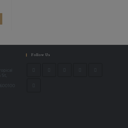
Follow Us
ropical
 St,
- 600100