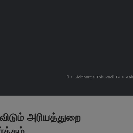
>
Siddhargal Thiruvadi iTV
>
Aal
் விடும் அரியத்துறை
்த்தம்