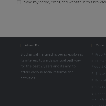
Save my name, email, and website in this browse
About Us
Trust 
Siddhargal Thiruvadi is being exploring
Free 
its interest towards spiritual pathway
Humani
for the past 2 years and its aim to
Flood & 
attain various social reforms and
Sheter
activities.
Educat
Shelte
Rehabil
Mentally