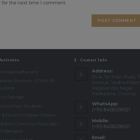
r for the next time I comment.
Activities
Contact Info
Address:
Food (Annadhanam)
24-A, 1st Main Road, T
tarian Services : COVID-19,
Avenue, Vedhachalam
Cyclone
Ragavendra Nagar,
Pallikaranai, Chennai 
 to Old-Age
WhatsApp:
ion to Poor Students
(+91) 8438238921
r & Food to Orphan Children
Mobile:
itation Centre for Physically /
(+91) 8438238921
 challenged
Email: