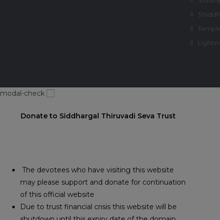
Siddha
Shiddh
Temple
Lightin
modal-check
Donate to Siddhargal Thiruvadi Seva Trust
The devotees who have visiting this website
may please support and donate for continuation
of this official website
Due to trust financial crisis this website will be
shutdown until this expiry date of the domain