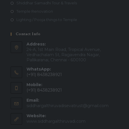
Shiddhar Samadhi Tour & Travels
Temple Renovation
Lighting / Pooja things to Temple
Contact Info
Address:
24-A, 1st Main Road, Tropical Avenue,
Vedhachalam St, Ragavendra Nagar,
Pallikaranai, Chennai - 600100
WhatsApp:
(+91) 8438238921
Mobile:
(+91) 8438238921
Email:
siddhargalthiruvadisevatrust@gmail.com
Website:
www.siddhargalthiruvadi.com