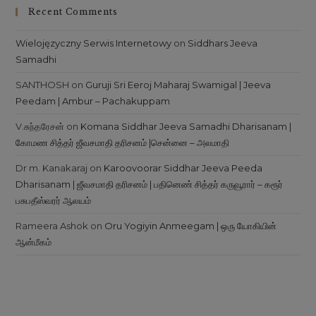
Recent Comments
Wielojęzyczny Serwis Internetowy
on
Siddhars Jeeva
Samadhi
SANTHOSH
on
Guruji Sri Eeroj Maharaj Swamigal | Jeeva
Peedam | Ambur – Pachakuppam
V.சுந்தரேசன்
on
Komana Siddhar Jeeva Samadhi Dharisanam |
கோமண சித்தர் ஜீவசமாதி தரிசனம் |சென்னை – அலமாதி
Dr m. Kanakaraj
on
Karoovoorar Siddhar Jeeva Peeda
Dharisanam | ஜீவசமாதி தரிசனம் | பதினெண் சித்தர் கருவூரார் – கரூர்
பசுபதீஸ்வரர் ஆலயம்
Rameera Ashok
on
Oru Yogiyin Anmeegam | ஒரு யோகியின்
ஆன்மீகம்