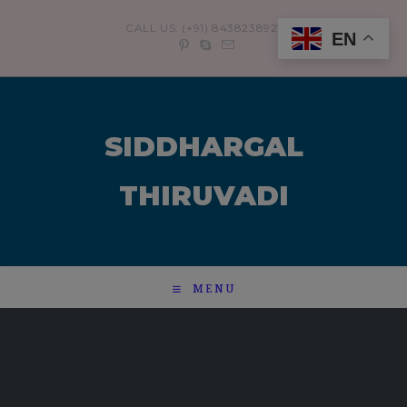
modal-check
CALL US: (+91) 8438238921
EN
SIDDHARGAL
THIRUVADI
MENU