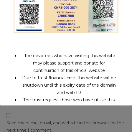
The devotees who have visiting this website
may please support and donate for
continuation of this official website
Due to trust financial crisis this website will be
shutdown until this expiry date of the domain
and web ID
The trust request those who have utilise this
service may support to continue this service.
Save my name, email, and website in this browser for the
This will close in
16
seconds
next time I comment.