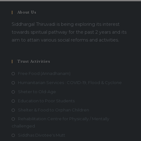
About Us
Siddhargal Thiruvadi is being exploring its interest
towards spiritual pathway for the past 2 years and its
aim to attain various social reforms and activities.
Trust Activities
Free Food (Annadhanam)
Humanitarian Services : COVID-19, Flood & Cyclone
Sheter to Old-Age
Education to Poor Students
Shelter & Food to Orphan Children
Rehabilitation Centre for Physically / Mentally
challenged
Siddhas Divotee's Mutt