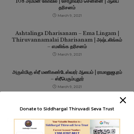
108 அம்மன் கோவில் | சோழாவரம் சென்னை | ஆலய
தரிசனம்
March 9, 2021
Ashtalinga Dharisanam – Ema Lingam |
Thiruvannamalai Dharisanam | அஷ்டலிங்கம்
– எமலிங்க தரிசனம்
March 9, 2021
அருள்மிகு ஸ்ரீ மணிகண்டேஸ்வரர் ஆலயம் | ராமானுஜபுரம்
– ஸ்ரீபெரும்புதூர்
March 9, 2021
Donate to Siddhargal Thiruvadi Seva Trust
Leave a Reply