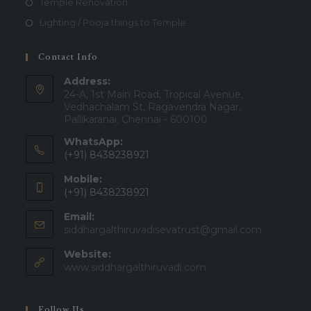
Temple Renovation
Lighting / Pooja things to Temple
Contact Info
Address:
24-A, 1st Main Road, Tropical Avenue,
Vedhachalam St, Ragavendra Nagar,
Pallikaranai, Chennai - 600100
WhatsApp:
(+91) 8438238921
Mobile:
(+91) 8438238921
Email:
siddhargalthiruvadisevatrust@gmail.com
Website:
www.siddhargalthiruvadi.com
Follow Us