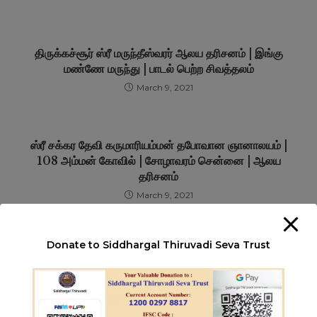
திருக்கச்சூர் ஸ்ரீ மருந்தீஸ்வரர் ஆலய தரிசனம் | இங்கு
மண்ணே மருந்து | பாடல் பெற்ற சிவத்தலம்
March 9, 2021
ஸ்ரீ சக்கர தேவி கருமாரியம்மன் தபோவான ஞானாலயம் |
108 அம்மன் கோவில் | சோழாவரம் சென்னை | ஆலய
தரிசனம்
March 9, 2021
Donate to Siddhargal Thiruvadi Seva Trust
Leave a Reply