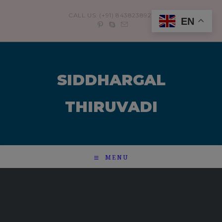
modal-check
CALL US: (+91) 8438238921
EN
SIDDHARGAL
THIRUVADI
MENU