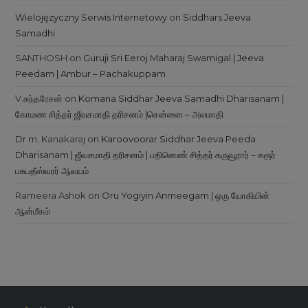
Wielojęzyczny Serwis Internetowy
on
Siddhars Jeeva
Samadhi
SANTHOSH
on
Guruji Sri Eeroj Maharaj Swamigal | Jeeva
Peedam | Ambur – Pachakuppam
V.சுந்தரேசன்
on
Komana Siddhar Jeeva Samadhi Dharisanam |
கோமண சித்தர் ஜீவசமாதி தரிசனம் |சென்னை – அலமாதி
Dr m. Kanakaraj
on
Karoovoorar Siddhar Jeeva Peeda
Dharisanam | ஜீவசமாதி தரிசனம் | பதினெண் சித்தர் கருவூரார் – கரூர்
பசுபதீஸ்வரர் ஆலயம்
Rameera Ashok
on
Oru Yogiyin Anmeegam | ஒரு யோகியின்
ஆன்மீகம்